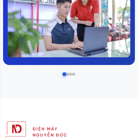
- Đỏ: Không khí ô nhiễm nặng
Bộ lọc True HEPA và công nghệ lọc Anion,
làm sạch không khí nhanh trong 30 phút
Máy lọc khí Xiaomi Purifier 4 Lite chính là một giải pháp
hoàn hảo cho bầu không khí trong lành. Với khả năng
lọc không khí hiệu quả và có thể lưu thông khí 360 độ,
máy sẽ giúp làm sạch nhanh chóng và mang đến không
khí sạch cho cả căn phòng.
Được trang bị bộ lọc True HEPA là bộ lọc tiêu chuẩn sử
dụng trong các máy lọc không khí với hiệu suất lọc cao,
có khả năng loại bỏ đến 99% bụi bẩn từ môi trường kể
cả bụi mịn, phấn hoa,….
Bên cạnh đó, máy cũng được ứng dụng công nghệ