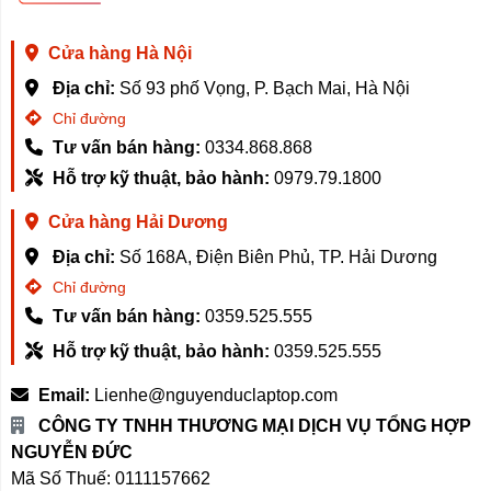
Anion (ion âm) giúp kháng được vi khuẩn, vi rút có
trong môi trường, các chất gây ô nhiễm, khử mùi hiệu
Cửa hàng Hà Nội
quả,…cho không khí thoáng đãng, sạch và trong lành
hơn.
Địa chỉ:
Số 93 phố Vọng, P. Bạch Mai, Hà Nội
Chỉ đường
Với ba chế độ lọc khác nhau cùng công suất mạnh
Tư vấn bán hàng:
0334.868.868
mẽ, Xiaomi Purifier 4 Lite có thể làm sạch không khí
nhanh chóng. Với không gian phòng 30 m2, không khí
Hỗ trợ kỹ thuật, bảo hành:
0979.79.1800
sẽ được làm sạch chỉ trong vòng 30 phút.
Cửa hàng Hải Dương
Máy lọc dễ sử dụng
Địa chỉ:
Số 168A, Điện Biên Phủ, TP. Hải Dương
Tuy là một thiết bị nhà thông minh nhưng máy lọc khí có
Chỉ đường
thể sử dụng dễ dàng thông qua nút cảm ứng, nhờ đó
Tư vấn bán hàng:
0359.525.555
mà những người cao tuổi, không am hiểu về công nghệ
Hỗ trợ kỹ thuật, bảo hành:
0359.525.555
vẫn có thể sử dụng được một cách dễ dàng.
Email:
Lienhe@nguyenduclaptop.com
CÔNG TY TNHH THƯƠNG MẠI DỊCH VỤ TỔNG HỢP
Thiết kế nút nguồn cảm ứng mặt trên giúp người dùng
NGUYỄN ĐỨC
có thể bật - tắt hay chuyển chế độ một cách dễ dàng.
Mã Số Thuế: 0111157662