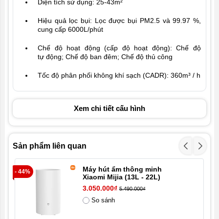
Diện tích sử dụng: 25-43m²
Hiệu quả lọc bụi: Lọc được bụi PM2.5 và 99.97 %,
cung cấp 6000L/phút
Chế độ hoạt động (cấp độ hoạt động): Chế độ
tự động; Chế độ ban đêm; Chế độ thủ công
Tốc độ phân phối không khí sạch (CADR): 360m³ / h
Màng lọc: Màng lọc thô, Màng lọc than hoạt tính,
Màng lọc HEPA
Xem chi tiết cấu hình
Kích thước: 240 x 240 x 533,5mm
Trọng lượng: 4,8Kg
Sản phẩm liên quan
Tính năng khác: Lọc bụi và phấn hoa; Khử mùi hôi;
Hỗ trợ điều khiển bằng giọng nói qua Google
Máy hút ẩm thông minh
- 44%
- 1
Assistant và Alexa; Màn hình Led hiển thị; Đèn báo
Xiaomi Mijia (13L - 22L)
chất lượng không khí
3.050.000₫
5.490.000₫
So sánh
Ứng dụng kết nối: Mi Home / Xiaomi Home