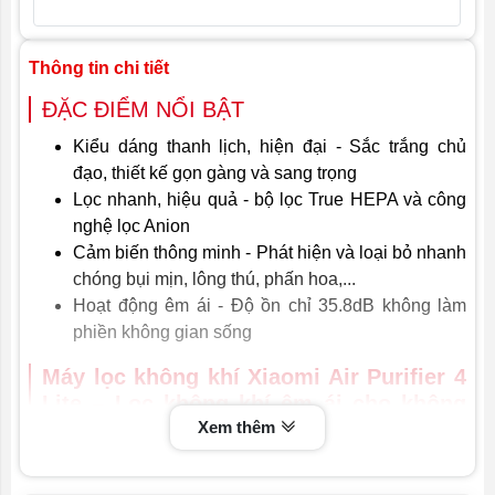
Hãng sản xuất: Xiaomi
Thông tin chi tiết
ĐẶC ĐIỂM NỔI BẬT
Kiểu dáng thanh lịch, hiện đại - Sắc trắng chủ
đạo, thiết kế gọn gàng và sang trọng
Lọc nhanh, hiệu quả - bộ lọc True HEPA và công
nghệ lọc Anion
Cảm biến thông minh - Phát hiện và loại bỏ nhanh
chóng bụi mịn, lông thú, phấn hoa,...
Hoạt động êm ái - Độ ồn chỉ 35.8dB không làm
phiền không gian sống
Máy lọc không khí Xiaomi Air Purifier 4
Lite – Lọc không khí êm ái cho không
gian sống trong lành
Xem thêm
Hiện nay, khói bụi từ môi trường đã ảnh hưởng không ít
đến sức khỏe vì vậy việc trang bị một chiếc máy lọc