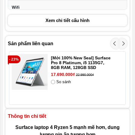
Wifi
Kết nối
Xem chi tiết cấu hình
1 x USB-C hỗ trợ ThunderBold
1 x USB-A
Sản phẩm liên quan
1 x Jack 3.5mm
1 x Jack DC
[Mới 100% New Seal] Surface
- 23%
- 3
Pro 8 Platinum, i5 1135G7,
8GB RAM, 128GB SSD
Trọng lượng
1.26 kg
17.690.000₫
22.990.000₫
So sánh
Pin
Hệ điều hành
Windows 10 bản quyền
Tình trạng
Mới 100% Full box, nhập khẩu
Thông tin chi tiết
Surface laptop 4 Ryzen 5 mạnh mẽ hơn, dung
lượng pin ấn tượng hơn