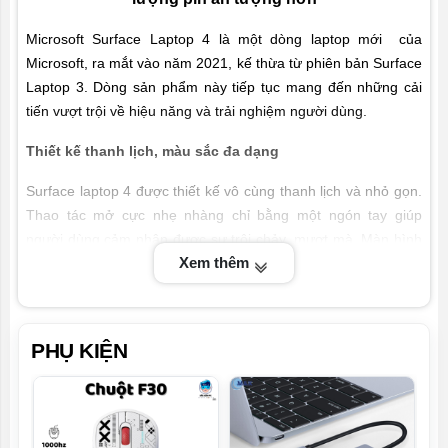
Microsoft Surface Laptop 4 là một dòng laptop mới của
Microsoft, ra mắt vào năm 2021, kế thừa từ phiên bản Surface
Laptop 3. Dòng sản phẩm này tiếp tục mang đến những cải
tiến vượt trội về hiệu năng và trải nghiệm người dùng.
Thiết kế thanh lịch, màu sắc đa dạng
Surface laptop 4 được thiết kế vô cùng thanh lịch và nhỏ gọn.
Thao tác mở cực nhẹ nhàng chỉ bằng một ngón tay giúp
người dùng cảm nhận được sự trôi chảy, mượt mà. Màn hình
Xem thêm
cảm ứng PixelSense cùng hệ thống tản nhiệt êm ái giúp người
dùng có những trải nghiệm cực chất.
PHỤ KIỆN
Máy có hai tùy chọn kích thước và bốn phiên bản màu sắc ở
lớp kết thúc bàn phím cho bạn thỏa thích lựa chọn màu sắc
phù hợp với bản thân.