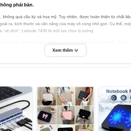
không phải bàn.
 không quá cầu kỳ và hoa mỹ. Tuy nhiên, được hoàn thiện từ chất liệ
oài ra, kích thước và cân nặng của máy vô cùng nhỏ gọn. Cụ thể, máy c
“xê dịch”, Latitude 7430 là một lựa chọn lý tưởng.
ung máy đã được hoàn thiện hoàn toàn bằng nhựa sinh học. Trong đó
5% nhựa tái chế trong phần chiếu nghỉ tay và hơn 18% sợi carbon tái 
Xem thêm
 điều quan trọng hơn cả là thân thiện với môi trường.
ương đồng với Apple MacBook. Dell cũng là hãng laptop hiếm hoi trên t
sự nhàm chán đơn điệu. Lý do không nằm ở việc Dell không muốn thay 
ành thương hiệu, ăn sâu vào tiềm thức của người dùng.
 có tỷ lệ màn hình 16:9, dell 7430 có hình ảnh cao chất lượng rõ nét v
n) , giúp làm giảm ánh sáng xanh, nhưng vẫn duy trì độ chính xác của 