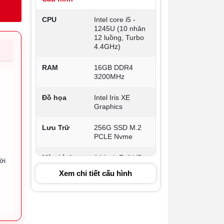
CPU
Intel core i5 -
1245U (10 nhân
12 luồng, Turbo
4.4GHz)
RAM
16GB DDR4
3200MHz
Đồ họa
Intel Iris XE
Graphics
Lưu Trữ
256G SSD M.2
PCLE Nvme
Màn hình
14 inch Full HD+
ời
IPS, Anti Glare,
Xem chi tiết cấu hình
100% sRGB
Wifi
Kết nối
2 x USB Type-