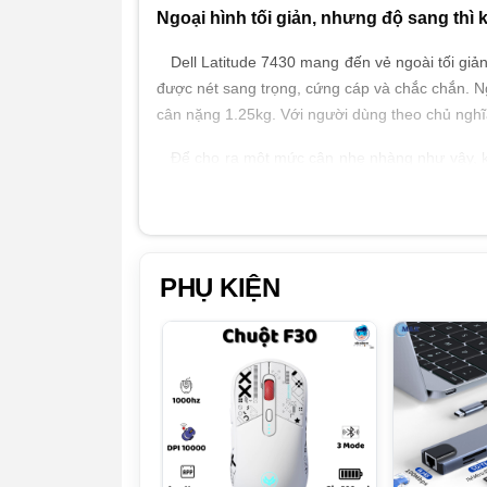
Ngoại hình tối giản, nhưng độ sang thì 
Dell Latitude 7430 mang đến vẻ ngoài tối giản,
được nét sang trọng, cứng cáp và chắc chắn. Ng
cân nặng 1.25kg. Với người dùng theo chủ nghĩa 
Để cho ra một mức cân nhẹ nhàng như vậy, kh
dưới, hơn 50% nhựa tái chế trong khung pin, 3
cầm nắm khá thoải mái, mang vác nhẹ nhàng. Và
Về cơ bản, phương châm thiết kế của Dell khá t
giản. Đối với nhiều người thì đây có thể là 
PHỤ KIỆN
vào đó, ngôn ngữ thiết kế quen thuộc đã trở th
Màn hình của Dell Latitude 7430
Với màn hình 14 inch với độ phân giải Full HD,
cũng có tính năng Comfort View Plus ( tùy optio