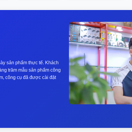
ng latitude. to, khoảnh cách, độ nảy, sự phàn hồi, và quan trọ
ấn đề bàn phím này, không cần dài dòng đúng không ạ. Ngoài ra
Còn Touchpad, kích thước ~ 11.5 x 6.5 cm, thì cũng khá rộng v
xác.
ợc bao lâu?
n đề sử dụng bao lâu thì máy sẽ báo sạc. Theo các reviewer t
àn hình vừa phải, khoảng 50-60% độ sáng, thì máy sử dụng kh
ày sản phẩm thực tế. Khách
ị công nghệ sạc nhanh xpressChargeTM Capable Battery, với 1 g
y hàng trăm mẫu sản phẩm công
m, công cụ đã được cài đặt