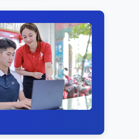
ng nhất là chính xác. Với người đã và đang
 bàn phím có đèn nền với 2 chế độ sử dung,
à thoáng, bề mặt mịn màng " như da em bé"
hì với mức độ sử dụng cơ bản với các phần
á lâu, trên 9h. Nhưng theo thực tế thì có
iờ sạc, pin đạt là 80%. Như vậy bạn không