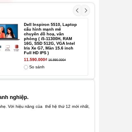
C®
Thunderbolt™
4.0 với Power
Delivery &
Dell Inspiron 5510, Laptop
[L
DisplayPort
- 11%
cấu hình mạnh mẽ
16
1.4
chuyên đồ hoạ, văn
R
phòng ( i5-11300H, RAM
in
1 x USB 3.2
16G, SSD 512G, VGA Intel
14
Gen 1 với
Iris Xe G7, Màn 15.6 inch
Full HD IPS )
PowerShare
11.590.000₫
16.890.000₫
1 x tai
So sánh
nghe(kết hợp
tai nghe và
micro)
1 x cổng
HDMI 2.0
anh nghiệp.
nhẹ. Với hiệu năng của thế hệ thứ 12 mới nhất,
Trọng
1.58 kg
lượng
Pin
4 Cell (58Wh)