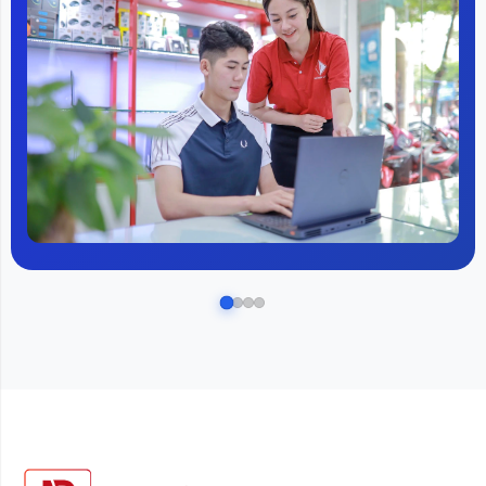
ComfortView Support, giúp giảm lượng ánh sáng xanh
có hại phát thải trong quá trình sử dụng máy tính để các
bạn có thể yên tâm sử dụng chiếc máy tính xách tay
trong một khoảng thời gian dài làm việc. Một chi tiết cho
thấy Dell quan tâm đến sức khỏe người dùng nhiều
đến nhường nào.
Bàn phím
Cũng với thiết kế bàn phím như phiên bản tiền nhiệm,
Dell 14 Plus 2in1 LDB04255 cho thấy được sự chắc
chắn và cứng cáp ngày từ lần đầu người dùng trải
nghiệm nhập liệu trực tiếp trên chiếc laptop này. Cụ thể,
bàn phím trên máy có độ nảy cao, hành trình phím đủ
sâu và keycap mịn.
Một điểm cộng nữa đáng để nhắc đến khi phần