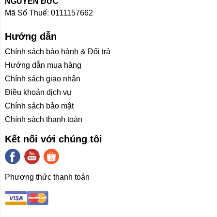
NGUYỄN ĐỨC
Mã Số Thuế: 0111157662
Hiêu năng
Hướng dẫn
Máy được mang hiệu năng mạnh mẽ CPU AMD
Chính sách bảo hành & Đổi trả
Ryzen™ AI 5 340 (6 nhân, 12 luồng, xung nhịp cơ bản
2.0 GHz, boost 4.8 GHz) – một con CPU mới nhất mang
Hướng dẫn mua hàng
đến khả năng phản hồi đáng kinh ngạc và đa nhiệm
Chính sách giao nhận
mượt mà, liền mạch… Với con CPU mới nhất này chắc
Điều khoản dịch vụ
chắn rằng Dell 14 Plus 2in1 LDB04255 sẽ hoạt động ổn
Chính sách bảo mật
định, đủ mạnh để bạn làm việc trong thời gian dài một
Chính sách thanh toán
cách ổn định. Card đồ họa tích hợp AMD Radeon™
840M giúp máy đáp ứng đầy đủ mọi tác vụ học tập, văn
Kết nối với chúng tôi
phòng cơ bản đến phức tạp.
Dell 14 Plus 2in1 LDB04255 sở hữu 16GB Ram
Phương thức thanh toán
LPDDR5x, cho khả năng đa nhiệm luôn trơn tru, cùng
với đó SSD được trang bị trên chiếc Dell 14 Plus 2in1
LDB04255 là loại 1TB PCIe NVMe giúp bạn có thể xử