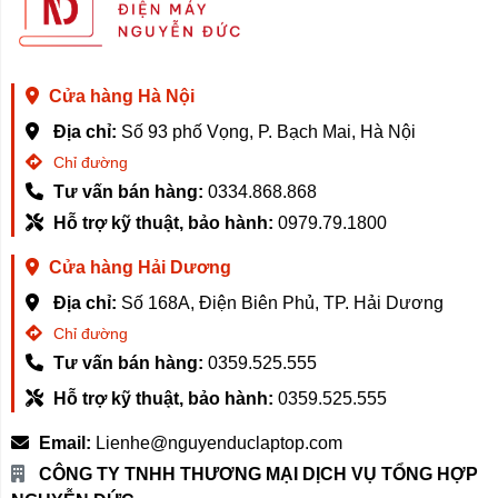
touchpad của Dell 14 Plus 2in1 LDB04255 có kích
thước lớn, giúp những thao tác đa điểm của người
dùng được thoải mái và dễ dàng nhất. Đồng thời bề
mặt touchpad cũng được phủ một lớp kính.
Cửa hàng Hà Nội
Địa chỉ:
Số 93 phố Vọng, P. Bạch Mai, Hà Nội
Chỉ đường
Tư vấn bán hàng:
0334.868.868
Cổng kết nối
Hỗ trợ kỹ thuật, bảo hành:
0979.79.1800
Nhằm mang đến cho các bạn một trải nghiệm tiện dụng
Cửa hàng Hải Dương
bậc nhất, dù nhỏ gọn nhưng Dell 14 Plus 2in1
LDB04255 vẫn được trang bị đầy đủ các cổng kết nối
Địa chỉ:
Số 168A, Điện Biên Phủ, TP. Hải Dương
cơ bản như:
Chỉ đường
Tư vấn bán hàng:
0359.525.555
2x USB-C 3.2 Gen 2 (DP/PD)
Hỗ trợ kỹ thuật, bảo hành:
0359.525.555
1x USB-A 3.2 Gen 1
1x HDMI 1.4
Email:
Lienhe@nguyenduclaptop.com
1x Jack 3.5mm
CÔNG TY TNHH THƯƠNG MẠI DỊCH VỤ TỔNG HỢP