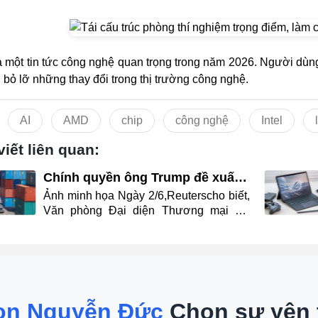
à một tin tức công nghệ quan trọng trong năm 2026. Người dùn
 bỏ lỡ những thay đổi trong thị trường công nghệ.
AI
AMD
chip
công nghệ
Intel
viết liên quan:
Chính quyền ông Trump đề xuất
áp thuế bổ sung với 60 nền kinh
Ảnh minh họa Ngày 2/6,Reuterscho biết,
tế
Văn phòng Đại diện Thương mại Mỹ
(USTR) công bố kết luận một cuộc điều
tra theo Điều 301 về các hành vi thương
mại không công bằng. Thông Tin Chi
Tiết Theo đó, USTR cho rằng 60 nền
kinh tế đã không có biện pháp hợp lý
nhằm ngăn chặn lưu thông các sản
ọn Nguyễn Đức
Chọn sự yên
phẩm được sản xuất bằng lao động