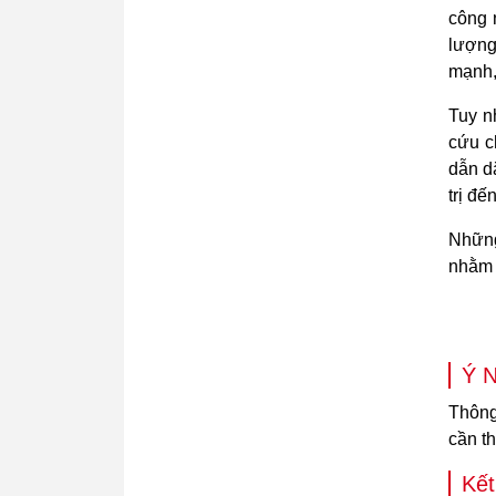
công 
lượng
mạnh,
Tuy n
cứu c
dẫn d
trị đế
Những
nhằm 
Ý N
Thông
cần t
Kết