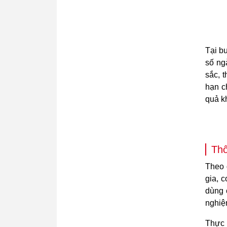
Tại b
số ng
sắc, 
hạn c
quả k
Thô
Theo 
gia, 
dùng c
nghiệ
Thực 