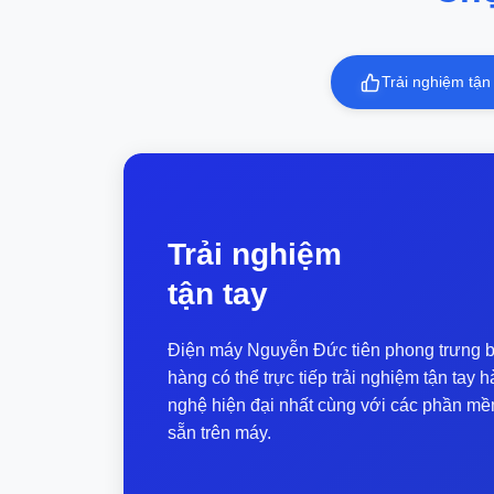
phẩm như MacBook Air M5, Asus
Zenbook 14 OLED, MSI Prestige 13
AI+... Thông Tin Chi Tiết Mẫu máy mới
Trải nghiệm tận
của Lenovo được...
Trải nghiệm
tận tay
Điện máy Nguyễn Đức tiên phong trưng b
hàng có thể trực tiếp trải nghiệm tận ta
nghệ hiện đại nhất cùng với các phần mề
sẵn trên máy.