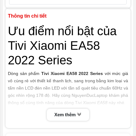
Giải mã
H.265, H.264, Real, MPEG1 / 2, v.v.
Thông tin chi tiết
Video
Ưu điểm nổi bật của
Công suất
2 × 10W
loa
Tivi Xiaomi EA58
Kích thước
Dài: 1285mm x Cao: 756mm | Khoảng
2022 Series
tivi (D.R.C)
cách chân đế: 1178mm | Độ cao bao
gồm chân đế: 806mm
Dòng sản phẩm
Tivi Xiaomi EA58 2022 Series
với mức giá
Kích thước
1438mmx162mmx875mm
vô cùng rẻ với thiết kế thanh lịch, sang trọng bằng kim loại và
vỏ hộp
tấm nền LCD đèn nền LED với tần số quét tiêu chuẩn 60Hz và
góc nhìn rộng 178 độ. Hãy cùng NguyenDucLaptop khám phá
Trọng lượng
12KG
cơ sở
thông số cùng tính năng của dòng T
ivi Xiaomi EA58
này nhé.
1. Thiết kế tràn viền kết hợp với khung kim
Xem thêm
Điện áp
220V
loại nguyên khối
Công suất
145W
Thiết kế full màn hình kết hợp với viền kim loại Unibody liền