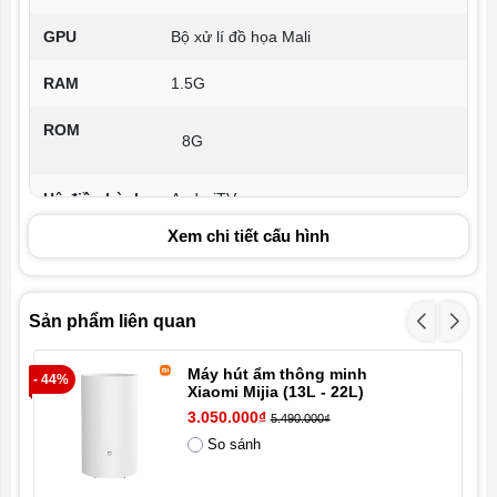
GPU
Bộ xử lí đồ họa Mali
RAM
1.5G
ROM
8G
Hệ điều hành
AndroiTV
Xem chi tiết cấu hình
Kết nối
- WIFI 2.4GHz
- Bluetooth
- Hồng ngoại
Sản phẩm liên quan
- x2 HDMI
Máy hút ẩm thông minh
- 44%
- x1 AV
- 1
Xiaomi Mijia (13L - 22L)
- x2 USB
3.050.000₫
5.490.000₫
- x1 Ethernet
So sánh
- x1 S/PDIF