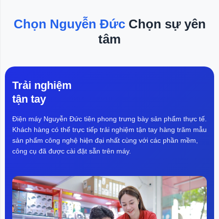
Chọn Nguyễn Đức
Chọn sự yên
tâm
Trải nghiệm
tận tay
Điện máy Nguyễn Đức tiên phong trưng bày sản phẩm thực tế.
Khách hàng có thể trực tiếp trải nghiệm tận tay hàng trăm mẫu
sản phẩm công nghệ hiện đại nhất cùng với các phần mềm,
công cụ đã được cài đặt sẵn trên máy.
3. Bộ sử lý mạnh mẽ
Được trang bị bộ vi xử lý lõi tứ cùng Ram 1.5GB/Rom 8GB
giúp tăng hiệu suất sử dụng và dung lượng lưu trữ. Từ đó xử
lý mượt và đáp ứng được mọi nhu cầu sử dụng hằng ngày