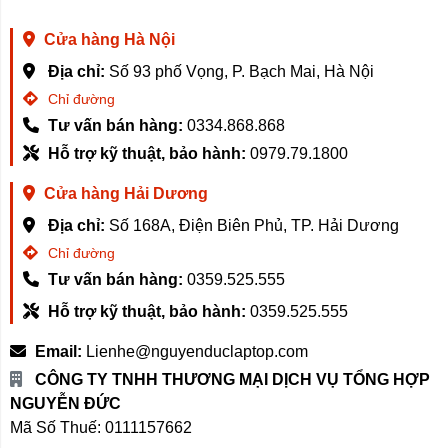
điều khiểm/tìm kiếm chương trình yêu thích một cách nhanh
chóng, dễ dàng và tiện lợi.
Cửa hàng Hà Nội
Địa chỉ:
Số 93 phố Vọng, P. Bạch Mai, Hà Nội
Chỉ đường
Tư vấn bán hàng:
0334.868.868
6. Trang bị đầy đủ - đa dạng ổ cắm kết nối
Hỗ trợ kỹ thuật, bảo hành:
0979.79.1800
Tivi Xiaomi EA58
còn hỗ trợ đầy đủ cổng kết nối phổ biến
Cửa hàng Hải Dương
như: HDMI, USB, Network, Antenna ,… Giúp bạn kết nối với
Địa chỉ:
Số 168A, Điện Biên Phủ, TP. Hải Dương
các thiết bị ngoại vi để tận hưởng nhiều tiện ích trên Tivi như
Chỉ đường
xem truyền hình cáp, kết nối loa ngoài, điều khiển chò chơi
Tư vấn bán hàng:
0359.525.555
qua tay cầm điều khiển trò chơi, ...
Hỗ trợ kỹ thuật, bảo hành:
0359.525.555
Email:
Lienhe@nguyenduclaptop.com
CÔNG TY TNHH THƯƠNG MẠI DỊCH VỤ TỔNG HỢP
NGUYỄN ĐỨC
Mã Số Thuế: 0111157662