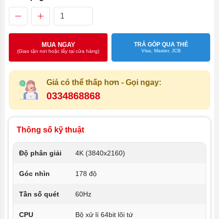
MUA NGAY
TRẢ GÓP QUA THẺ
Visa, Master, JCB
(Giao tận nơi hoặc lấy tại cửa hàng)
Giá có thể thấp hơn - Gọi ngay:
0334868868
Thông số kỹ thuật
Độ phân giải
4K (3840x2160)
Góc nhìn
178 độ
Tần số quét
60Hz
CPU
Bộ xử lí 64bit lõi tứ