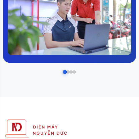
4. Trang bị hệ thống âm thanh Dolby +
DTS
Hệ thống giải mã âm thanh DTS giúp mọi thước phim trở nên
sống động hơn, âm thanh treble/âm bass dày hơn, sóng âm
to/rõ ràng hơn. Đặc biệt, khi bạn xem phim bom tấn hay nghe
nhạc sống, hệ thống âm thanh vòm sẽ đưa âm thanh len lỏi
và vang ra khắp mọi ngóc ngách của phòng khách/phòng ngủ
đem lại một trải nghiệm khác biệt cho người dùng.
5. Điều khiển bằng giọng nói và kết nối
thông minh qua App Mihome
Tuy với phân khúc Tivi tầm trung nhưng
Tivi Xiaomi EA58
2022 Series
vẫn được trang bị đầy đủ tính năng điều khiển
giọng nói thông minh. Bên cạnh đó, bạn cũng có thể điều
khiển Tivi một ccahs dễ dàng thông qua App Mihome giúp bạn