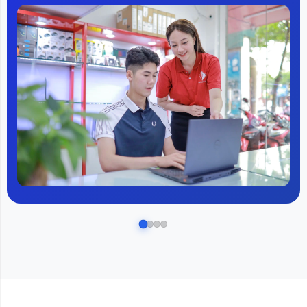
chỉnh độ sáng để phù hợp. Nhờ vậy, màn hình mang lại
màu sắc sống động, độ tương phản cao và bóng tối
sâu, giúp hình ảnh sắc nét, rõ ràng và chuyển động
sáng-tối mượt mà.
Độ sáng cực đại lên tới 3200 nits
Độ sáng là một trong những yếu tố quan trọng giúp hình
ảnh trở nên sống động và chân thực hơn. Với
Smart
TV Xiaomi S Pro Mini LED 85 inch
, độ sáng đạt mức
cao nhất hiện nay so với các mẫu tivi khác trên thị
trường. Độ sáng tối đa lên đến 3200 nits và tối thiểu chỉ
0,0001 nits, giúp thiết bị thể hiện khả năng hiển thị hình
ảnh sáng/tối cực kỳ mượt mà và chính xác, mang lại
hiệu suất hình ảnh vượt trội.
Trang bị chip xử lý hình ảnh độc lập XM9000