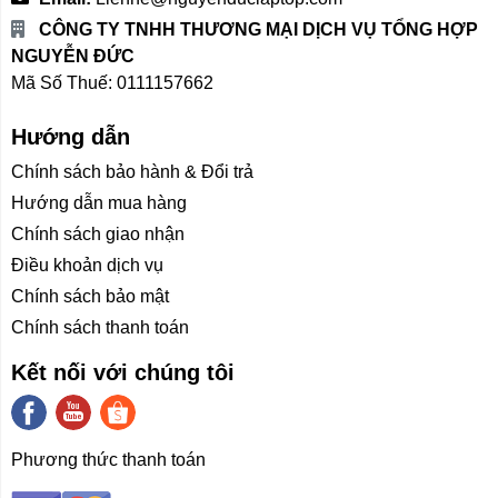
ánh sáng.
CÔNG TY TNHH THƯƠNG MẠI DỊCH VỤ TỔNG HỢP
NGUYỄN ĐỨC
Hiển thị 1,07 tỷ màu: Tạo nên dải màu rộng, giúp
Mã Số Thuế: 0111157662
tái hiện màu sắc chân thực.
ΔE≈1: Đạt độ chính xác màu cao, phù hợp cho
Hướng dẫn
công việc đồ họa và hình ảnh chuyên nghiệp.
Chính sách bảo hành & Đổi trả
Gam màu rộng 95% DCI-P3: Đáp ứng tiêu chuẩn
màu sắc điện ảnh, cho màu sắc phong phú và
Hướng dẫn mua hàng
sống động.
Chính sách giao nhận
Điều khoản dịch vụ
Nâng cấp công nghệ xử lý hình ảnh lên phiên
bản 2.0
Chính sách bảo mật
Smart TV Xiaomi S Pro Mini LED Series 2025
được
Chính sách thanh toán
trang bị phiên bản nâng cấp 2.0 của công nghệ Master
Kết nối với chúng tôi
Picture Quality Engine, giúp cải thiện khả năng xử lý
hình ảnh vượt trội. Lần đầu tiên, công nghệ này được
tích hợp với các đơn vị chuyên sâu về AI, hỗ trợ phân
tích và xử lý đa chiều về màu sắc, độ tương phản và
Phương thức thanh toán
nhiều yếu tố khác trên màn hình.