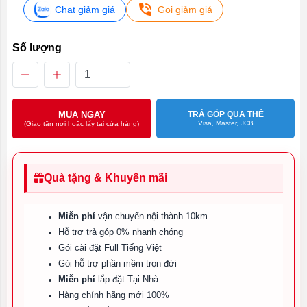
Chat giảm giá
Gọi giảm giá
Số lượng
MUA NGAY
TRẢ GÓP QUA THẺ
Visa, Master, JCB
(Giao tận nơi hoặc lấy tại cửa hàng)
Quà tặng & Khuyến mãi
Miễn phí
vận chuyển nội thành 10km
Hỗ trợ trả góp 0% nhanh chóng
Gói cài đặt Full Tiếng Việt
Gói hỗ trợ phần mềm trọn đời
Miễn phí
lắp đặt Tại Nhà
Hàng chính hãng mới 100%