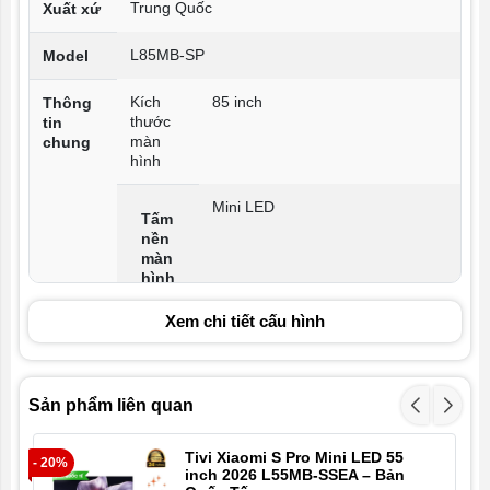
Trung Quốc
Xuất xứ
L85MB-SP
Model
Kích
85 inch
Thông
thước
tin
màn
chung
hình
Mini LED
Tấm
nền
màn
hình
Xem chi tiết cấu hình
4K UHD (3.840 x 2.160)
Độ
phân
giải
Sản phẩm liên quan
Google TV
Loại
tivi
Tivi Xiaomi S Pro Mini LED 55
- 20%
- 2
inch 2026 L55MB-SSEA – Bản
Gam
DCI-P3 95%
Hình