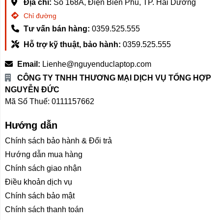
Địa chỉ:
Số 168A, Điện Biên Phủ, TP. Hải Dương
Chỉ đường
Tư vấn bán hàng:
0359.525.555
Hỗ trợ kỹ thuật, bảo hành:
0359.525.555
Email:
Lienhe@nguyenduclaptop.com
CÔNG TY TNHH THƯƠNG MẠI DỊCH VỤ TỔNG HỢP
NGUYỄN ĐỨC
Mã Số Thuế: 0111157662
Hướng dẫn
Chính sách bảo hành & Đổi trả
Hướng dẫn mua hàng
Chính sách giao nhận
Điều khoản dịch vụ
Chính sách bảo mật
Chính sách thanh toán