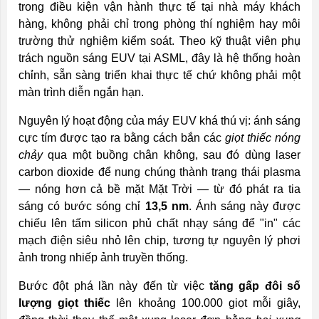
trong điều kiện vận hành thực tế tại nhà máy khách
hàng, không phải chỉ trong phòng thí nghiệm hay môi
trường thử nghiệm kiểm soát. Theo kỹ thuật viên phụ
trách nguồn sáng EUV tại ASML, đây là hệ thống hoàn
chỉnh, sẵn sàng triển khai thực tế chứ không phải một
màn trình diễn ngắn hạn.
Nguyên lý hoạt động của máy EUV khá thú vị: ánh sáng
cực tím được tạo ra bằng cách bắn các
giọt thiếc nóng
chảy
qua một buồng chân không, sau đó dùng laser
carbon dioxide để nung chúng thành trạng thái plasma
— nóng hơn cả bề mặt Mặt Trời — từ đó phát ra tia
sáng có bước sóng chỉ
13,5 nm
. Ánh sáng này được
chiếu lên tấm silicon phủ chất nhạy sáng để "in" các
mạch điện siêu nhỏ lên chip, tương tự nguyên lý phơi
ảnh trong nhiếp ảnh truyền thống.
Bước đột phá lần này đến từ việc
tăng gấp đôi số
lượng giọt thiếc
lên khoảng 100.000 giọt mỗi giây,