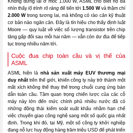
Không dừng lại ở mốc 1.000 W, ASML cho biết họ đã
nhìn thấy
lộ trình rõ ràng
để tiến tới
1.500 W
và thậm chí
2.000 W
trong tương lai, mà không có rào cản kỹ thuật
cơ bản nào ngăn cản. Đây là tín hiệu cho thấy định luật
Moore — quy luật về việc số lượng transistor trên chip
tăng gấp đôi sau mỗi hai năm — vẫn còn dư địa để tiếp
tục trong nhiều năm tới.
Cuộc đua chip toàn cầu và vị thế của
ASML
ASML hiện là
nhà sản xuất máy EUV thương mại
duy nhất
trên thế giới, khiến công ty này trở thành một
mắt xích không thể thay thế trong chuỗi cung ứng bán
dẫn toàn cầu. Tầm quan trọng chiến lược của các cỗ
máy này lớn đến mức chính phủ nhiều nước đã có
những động thái kiểm soát xuất khẩu nhằm hạn chế
việc chuyển giao công nghệ sang một số quốc gia nhất
định. Trong khi đó, tại Mỹ, một số công ty khởi nghiệp
đang nỗ lực huy động hàng trăm triệu USD để phát triển