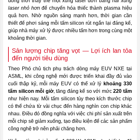
đồng thời thay thế một xung laser đơn bằng
hai xung
laser nhỏ hơn
để chuyển hóa thiếc thành plasma hiệu
quả hơn. Nhờ nguồn sáng mạnh hơn, thời gian cần
thiết để phơi sáng mỗi tấm silicon rút ngắn lại đáng kể,
giúp nhà máy xử lý được nhiều tấm hơn trong cùng một
khoảng thời gian.
Sản lượng chip tăng vọt — Lợi ích lan tỏa
đến người tiêu dùng
Theo Phó chủ tịch phụ trách dòng máy EUV NXE tại
ASML, khi công nghệ mới được triển khai đầy đủ vào
cuối thập kỷ, mỗi máy EUV có thể xử lý
khoảng 330
tấm silicon mỗi giờ
, tăng đáng kể so với mức
220 tấm
như hiện nay. Mỗi tấm silicon tùy theo kích thước chip
có thể chứa từ vài chục đến hàng nghìn con chip khác
nhau. Điều đó đồng nghĩa với việc chi phí sản xuất trên
mỗi chip sẽ giảm xuống, tạo điều kiện để các sản phẩm
công nghệ trở nên phải chăng hơn.