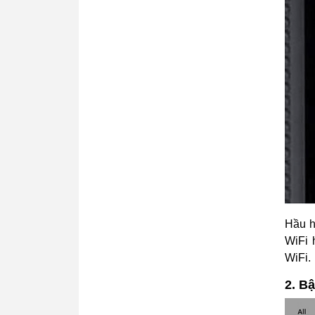
Hầu 
WiFi 
WiFi.
2. B