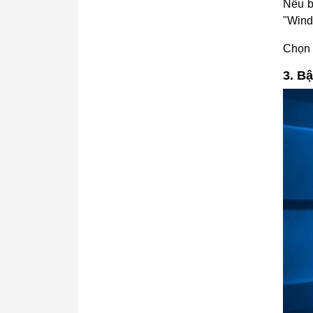
Nếu b
"Wind
Chọn "
3. B