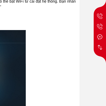
ó thể bật WiFi từ cài đặt hệ thống. Bạn nhấn
"