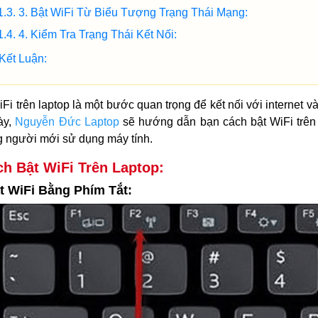
3. Bật WiFi Từ Biểu Tượng Trạng Thái Mạng:
4. Kiểm Tra Trạng Thái Kết Nối:
Kết Luận:
Fi trên laptop là một bước quan trọng để kết nối với internet và
ày,
Nguyễn Đức Laptop
sẽ hướng dẫn bạn cách bật WiFi trên
 người mới sử dụng máy tính.
h Bật WiFi Trên Laptop:
ật WiFi Bằng Phím Tắt: