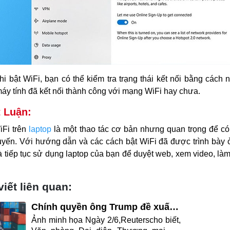
hi bật WiFi, bạn có thể kiểm tra trạng thái kết nối bằng các
áy tính đã kết nối thành công với mạng WiFi hay chưa.
 Luận:
iFi trên
laptop
là một thao tác cơ bản nhưng quan trọng để có t
tuyến. Với hướng dẫn và các cách bật WiFi đã được trình bày ở
à tiếp tục sử dụng laptop của bạn để duyệt web, xem video, làm
viết liên quan:
Chính quyền ông Trump đề xuất
áp thuế bổ sung với 60 nền kinh
Ảnh minh họa Ngày 2/6,Reuterscho biết,
tế