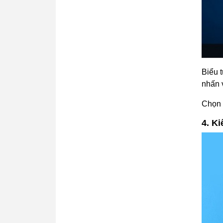
Biểu 
nhấn 
Chọn 
4. Ki