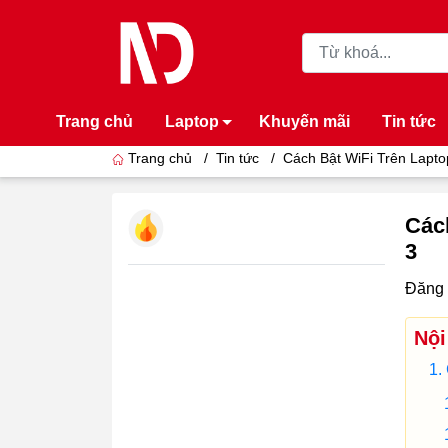
Trang chủ
Laptop
Khuyến mãi
Tin tức
Trang chủ
/
Tin tức
/
Cách Bật WiFi Trên Lapt
Các
3
Đăng 
Nội