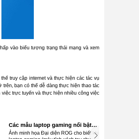
h nhấp vào biểu tượng trạng thái mạng và xem
hể truy cập internet và thực hiện các tác vụ
 trên, bạn có thể dễ dàng thực hiện thao tác
 việc trực tuyến và thực hiện nhiều công việc
Các mẫu laptop gaming nổi bật
của ROG 20 năm qua
Ảnh minh họa Đại diện ROG cho biết khi
Ả