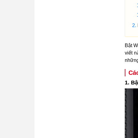
Bật Wi
viết n
những
Các
1. B