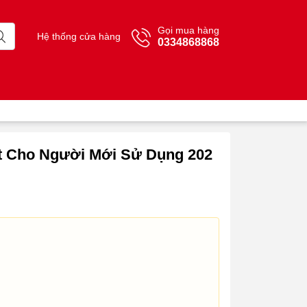
Gọi mua hàng
Hệ thống cửa hàng
0334868868
ết Cho Người Mới Sử Dụng 202