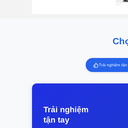
tay đang bước vào giai đoạn cạnh tranh
trong làn sóng AI, khi năng lực xử lý trí
tuệ nhân tạo dần trở thành một trong
những tiêu chuẩn mới. Ở nhóm máy tính
mỏng nhẹ, Lenovo Yoga Slim 7a là đại
diện mới nhất gia nhập cuộc đua. Máy
được bán tại Việt Nam với giá 38 triệu
Ch
đồng, cùng phân khúc với những sản
phẩm như MacBook Air M5, Asus
Zenbook 14 OLED, MSI Prestige 13
AI+... Thông Tin Chi Tiết Mẫu máy mới
Trải nghiệm tận
của Lenovo được...
Trải nghiệm
tận tay