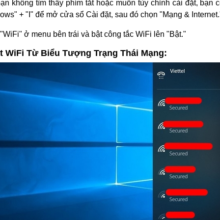
ạn không tìm thấy phím tắt hoặc muốn tùy chỉnh cài đặt, bạn c
ows" + "I" để mở cửa sổ Cài đặt, sau đó chọn "Mạng & Internet.
WiFi" ở menu bên trái và bật công tắc WiFi lên "Bật."
ật WiFi Từ Biểu Tượng Trạng Thái Mạng: