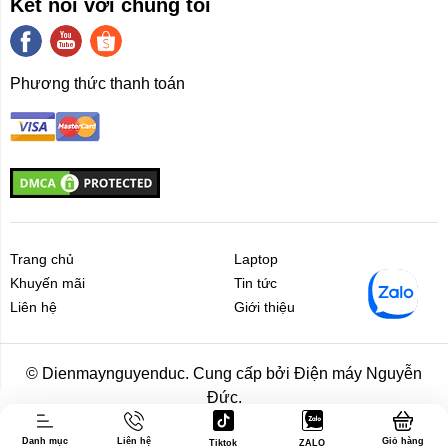
Kết nối với chúng tôi
độ bất cứ lúc nào.Thông qua app có tính năng Nhắc
nhở khi điều hoà bị tắc nghẽn bộ lọc, bị bẩn à giúp đảm
bảo độ bền của điều hoà và bảo vệ sức khoẻ của
Phương thức thanh toán
bạn.Chọn chế đổ ngủ trong app Mijja home:
4. Tính năng tiết kiệm điện:
Với công nghệ tiên tiến, máy điều hòa được trang bị
chế độ tiết kiệm năng lượng thông minh SEER: 3.89 có
thể tiết kiệm 30 kilowatt điện mỗi năm, tự động điều
chỉnh nhiệt độ và lưu trữ nhiệt độ trong các chế độ khác
nhau để đạt hiệu suất tối đa.
Trang chủ
Laptop
Khuyến mãi
Tin tức
Liên hệ
Giới thiệu
Liên hệ
Giới thiệu
© Dienmaynguyenduc. Cung cấp bởi Điện máy Nguyễn
Đức.
Danh mục
Liên hệ
Giỏ hàng
Tiktok
ZALO