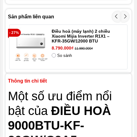
tuần hoàn
Kích thước
773x532x300mm
Sản phẩm liên quan
cục nóng
Điều hoà (máy lạnh) 2 chiều
- 27%
- 1
Kích thước
840x311x200mm
Xiaomi Mijia Inverter R1X1 –
cục lạnh
KFR-35GW/12000 BTU
8.790.000₫
11.990.000₫
Tổng trọng
9,5Kg
So sánh
lượng cục
lạnh
Tổng
23Kg
Thông tin chi tiết
trọng
lượng cục
Một số ưu điểm nổi
nóng
bật của
ĐIỀU HOÀ
Điện năng
3.88KW/h
tiêu thu
9000BTU-KF-
Công suất
900W
lạnh định