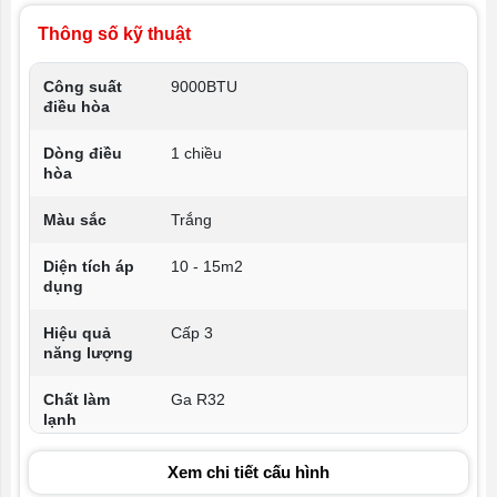
Thông số kỹ thuật
Công suất
9000BTU
điều hòa
Dòng điều
1 chiều
hòa
Màu sắc
Trắng
Diện tích áp
10 - 15m2
dụng
Hiệu quả
Cấp 3
năng lượng
Chất làm
Ga R32
lạnh
Thể tích
Xem chi tiết cấu hình
520m3/h
không khí