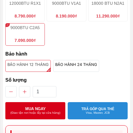
12000BTU R1X1
9000BTU V1A1
18000 BTU N2A1
8.790.000₫
8.190.000₫
11.290.000₫
9000BTU C2A5
7.090.000₫
Bảo hành
BẢO HÀNH 12 THÁNG
BẢO HÀNH 24 THÁNG
Số lượng
MUA NGAY
TRẢ GÓP QUA THẺ
Visa, Master, JCB
(Giao tận nơi hoặc lấy tại cửa hàng)