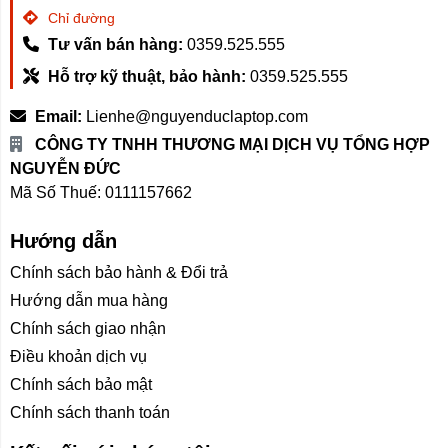
Chỉ đường
ngủ đêm trên thiết bị của họ khác nhau.Nhìn chung, khi
Tư vấn bán hàng:
0359.525.555
kích hoạt chế độ này trên máy lạnh, cứ sau
30 - 60
phút
thì máy lạnh sẽ tự động tăng thêm
1°C
, rồi tiếp tục
Hỗ trợ kỹ thuật, bảo hành:
0359.525.555
tăng thêm
1°C
nữa trong vòng
30 - 60 phút
kế tiếp và
Email:
Lienhe@nguyenduclaptop.com
duy trì nhiệt độ này suốt cả đêm )
CÔNG TY TNHH THƯƠNG MẠI DỊCH VỤ TỔNG HỢP
NGUYỄN ĐỨC
Mã Số Thuế: 0111157662
Có khả năng đuổi muỗi: Với bộ lọc chuyên sâu tạo ra
luồng không khí và gió lấp đầy căn phòng giúp tránh xa
Hướng dẫn
sự xâm nhập của muỗi ngăn chặn được các bệnh
truyền nhiễm.
Chính sách bảo hành & Đổi trả
Hướng dẫn mua hàng
Chính sách giao nhận
c. Tính năng thông minh
Điều khoản dịch vụ
Chính sách bảo mật
Kết nối với thiết bị di động qua app mija home dễ dàng
Chính sách thanh toán
theo dõi hoạt động, điều khiển bật và tắt điều hoà từ xa.
Có thể đặt các chức năng khác nhau để kiểm soát nhiệt