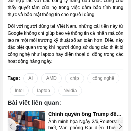
Sự hợp tác với các công ty hàng đầu khác cũng cho
thấy quyết tâm của họ trong việc đảm bảo tính trung
thực và bảo mật thông tin cho người dùng.
Đối với người dùng tại Việt Nam, những cải tiến này từ
Google không chỉ giúp bảo vệ thông tin cá nhân mà còn
tạo ra một môi trường kỹ thuật số an toàn hơn. Điều này
đặc biệt quan trọng khi người dùng sử dụng các thiết bị
công nghệ như laptop hay điện thoại di động trong các
hoạt động hàng ngày.
Tags:
AI
AMD
chip
công nghệ
Intel
laptop
Nvidia
Bài viết liên quan:
Chính quyền ông Trump đề
xuất áp thuế bổ sung với 60
Ảnh minh họa Ngày 2/6,Reuterscho
nền kinh tế
n
biết, Văn phòng Đại diện Thương