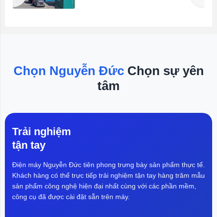
i
mại Mỹ (USTR) công bố kết luận
n
một cuộc điều tra theo Điều 301 về
u
các hành vi thương mại không công
g
bằng. Thông Tin Chi Tiết Theo đó,
i
USTR cho rằng 60 nền kinh tế đã
.
không có biện pháp hợp lý nhằm
á
ngăn chặn lưu thông các sản phẩm
Chọn Nguyễn Đức
Chọn sự yên
i
được sản xuất bằng lao động
tâm
r
cưỡng bức, gây bất lợi cho Mỹ
I
trong cạnh tranh thương mại. Vì vậy,
cơ quan này đề xuất áp thuế bổ
sung 10% lên hàng hóa Canada,
Ecuador, EU,...
Trải nghiệm
tận tay
Điện máy Nguyễn Đức tiên phong trưng bày sản phẩm thực tế.
Khách hàng có thể trực tiếp trải nghiệm tận tay hàng trăm mẫu
sản phẩm công nghệ hiện đại nhất cùng với các phần mềm,
công cụ đã được cài đặt sẵn trên máy.