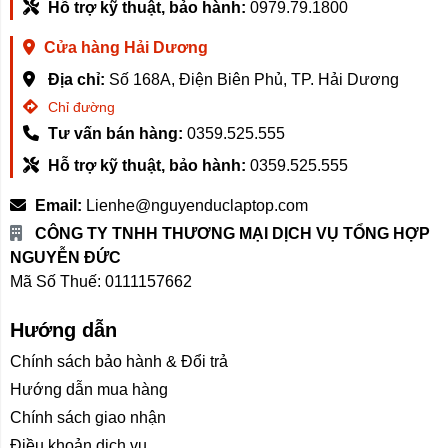
Hỗ trợ kỹ thuật, bảo hành:
0979.79.1800
Cửa hàng Hải Dương
Địa chỉ:
Số 168A, Điện Biên Phủ, TP. Hải Dương
Chỉ đường
Tư vấn bán hàng:
0359.525.555
Hỗ trợ kỹ thuật, bảo hành:
0359.525.555
Email:
Lienhe@nguyenduclaptop.com
CÔNG TY TNHH THƯƠNG MẠI DỊCH VỤ TỔNG HỢP
NGUYỄN ĐỨC
Mã Số Thuế: 0111157662
Hướng dẫn
Chính sách bảo hành & Đổi trả
Hướng dẫn mua hàng
Chính sách giao nhận
Điều khoản dịch vụ