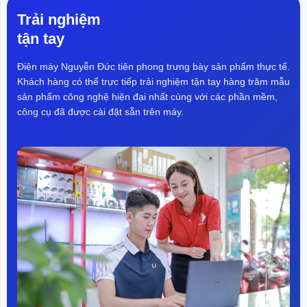
Ecuador, EU,...
Trải nghiệm
tận tay
Điện máy Nguyễn Đức tiên phong trưng bày sản phẩm thực tế.
Khách hàng có thể trực tiếp trải nghiệm tận tay hàng trăm mẫu
sản phẩm công nghệ hiện đại nhất cùng với các phần mềm,
công cụ đã được cài đặt sẵn trên máy.