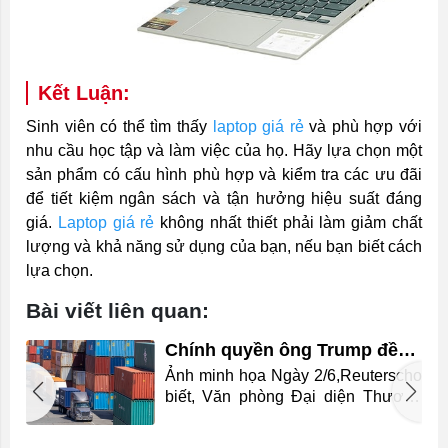
Kết Luận:
Sinh viên có thể tìm thấy
laptop giá rẻ
và phù hợp với
nhu cầu học tập và làm việc của họ. Hãy lựa chọn một
sản phẩm có cấu hình phù hợp và kiểm tra các ưu đãi
để tiết kiệm ngân sách và tận hưởng hiệu suất đáng
giá.
Laptop giá rẻ
không nhất thiết phải làm giảm chất
lượng và khả năng sử dụng của bạn, nếu bạn biết cách
lựa chọn.
Bài viết liên quan:
Chính quyền ông Trump đề
xuất áp thuế bổ sung với 60
Ảnh minh họa Ngày 2/6,Reuterscho
nền kinh tế
n
biết, Văn phòng Đại diện Thương
i
mại Mỹ (USTR) công bố kết luận
n
một cuộc điều tra theo Điều 301 về