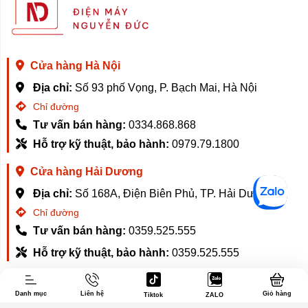
Cửa hàng Hà Nội
Địa chỉ:
Số 93 phố Vọng, P. Bạch Mai, Hà Nội
Chỉ đường
Tư vấn bán hàng:
0334.868.868
Hỗ trợ kỹ thuật, bảo hành:
0979.79.1800
Cửa hàng Hải Dương
Địa chỉ:
Số 168A, Điện Biên Phủ, TP. Hải Dương
Liên hệ
Giới thiệu
Chỉ đường
Tư vấn bán hàng:
0359.525.555
Hỗ trợ kỹ thuật, bảo hành:
0359.525.555
Email:
Lienhe@nguyenduclaptop.com
Danh mục
Liên hệ
Giỏ hàng
Tiktok
ZALO
CÔNG TY TNHH THƯƠNG MẠI DỊCH VỤ TỔNG HỢP