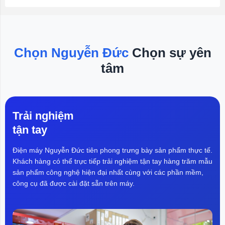
u
các hành vi thương mại không công
g
bằng. Thông Tin Chi Tiết Theo đó,
i
USTR cho rằng 60 nền kinh tế đã
.
không có biện pháp hợp lý nhằm
á
ngăn chặn lưu thông các sản phẩm
Chọn Nguyễn Đức
Chọn sự yên
i
được sản xuất bằng lao động
tâm
r
cưỡng bức, gây bất lợi cho Mỹ
I
trong cạnh tranh thương mại. Vì vậy,
cơ quan này đề xuất áp thuế bổ
sung 10% lên hàng hóa Canada,
Ecuador, EU,...
Trải nghiệm
tận tay
Điện máy Nguyễn Đức tiên phong trưng bày sản phẩm thực tế.
Khách hàng có thể trực tiếp trải nghiệm tận tay hàng trăm mẫu
sản phẩm công nghệ hiện đại nhất cùng với các phần mềm,
công cụ đã được cài đặt sẵn trên máy.