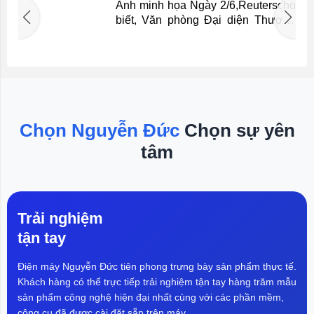
xuất áp thuế bổ sung với 60
Ảnh minh họa Ngày 2/6,Reuterscho
nền kinh tế
n
biết, Văn phòng Đại diện Thương
i
mại Mỹ (USTR) công bố kết luận
n
một cuộc điều tra theo Điều 301 về
u
các hành vi thương mại không công
g
bằng. Thông Tin Chi Tiết Theo đó,
i
USTR cho rằng 60 nền kinh tế đã
.
không có biện pháp hợp lý nhằm
á
ngăn chặn lưu thông các sản phẩm
Chọn Nguyễn Đức
Chọn sự yên
i
được sản xuất bằng lao động
tâm
r
cưỡng bức, gây bất lợi cho Mỹ
I
trong cạnh tranh thương mại. Vì vậy,
cơ quan này đề xuất áp thuế bổ
sung 10% lên hàng hóa Canada,
Ecuador, EU,...
Trải nghiệm
tận tay
Điện máy Nguyễn Đức tiên phong trưng bày sản phẩm thực tế.
Khách hàng có thể trực tiếp trải nghiệm tận tay hàng trăm mẫu
sản phẩm công nghệ hiện đại nhất cùng với các phần mềm,
công cụ đã được cài đặt sẵn trên máy.