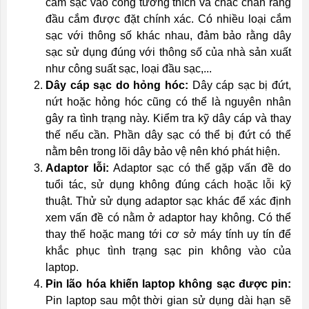
cắm sạc vào cổng tương thích và chắc chắn rằng
đầu cắm được đặt chính xác. Có nhiều loại cắm
sạc với thông số khác nhau, đảm bảo rằng dây
sạc sử dụng đúng với thông số của nhà sản xuất
như công suất sạc, loại đầu sạc,...
Dây cáp sạc do hỏng hóc:
Dây cáp sạc bị đứt,
nứt hoặc hỏng hóc cũng có thể là nguyên nhân
gây ra tình trạng này. Kiểm tra kỹ dây cáp và thay
thế nếu cần. Phần dây sạc có thể bị đứt có thể
nằm bên trong lõi dây bảo vệ nên khó phát hiện.
Adaptor lỗi:
Adaptor sạc có thể gặp vấn đề do
tuổi tác, sử dụng không đúng cách hoặc lỗi kỹ
thuật. Thử sử dụng adaptor sạc khác để xác định
xem vấn đề có nằm ở adaptor hay không. Có thể
thay thế hoặc mang tới cơ sở máy tính uy tín để
khắc phục tình trạng sạc pin không vào của
laptop.
Pin lão hóa khiến laptop không sạc được pin:
Pin laptop sau một thời gian sử dụng dài hạn sẽ