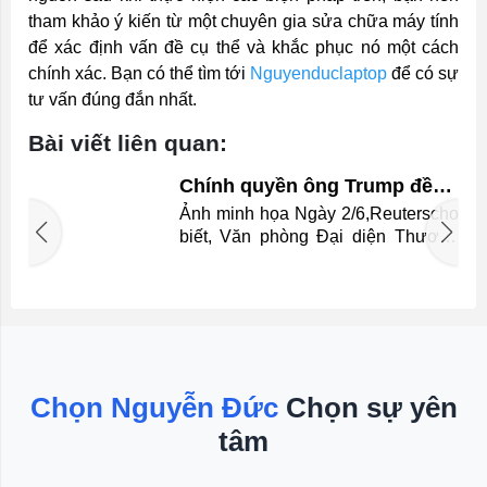
tham khảo ý kiến từ một chuyên gia sửa chữa máy tính
để xác định vấn đề cụ thể và khắc phục nó một cách
chính xác. Bạn có thể tìm tới
Nguyenduclaptop
để có sự
tư vấn đúng đắn nhất.
Bài viết liên quan:
Chính quyền ông Trump đề
xuất áp thuế bổ sung với 60
Ảnh minh họa Ngày 2/6,Reuterscho
nền kinh tế
n
biết, Văn phòng Đại diện Thương
i
mại Mỹ (USTR) công bố kết luận
n
một cuộc điều tra theo Điều 301 về
u
các hành vi thương mại không công
g
bằng. Thông Tin Chi Tiết Theo đó,
i
USTR cho rằng 60 nền kinh tế đã
.
không có biện pháp hợp lý nhằm
á
ngăn chặn lưu thông các sản phẩm
Chọn Nguyễn Đức
Chọn sự yên
i
được sản xuất bằng lao động
tâm
r
cưỡng bức, gây bất lợi cho Mỹ
I
trong cạnh tranh thương mại. Vì vậy,