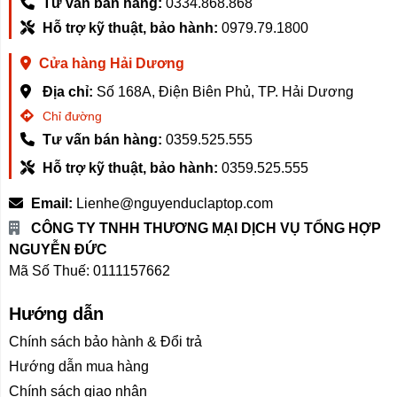
Tư vấn bán hàng:
0334.868.868
Hỗ trợ kỹ thuật, bảo hành:
0979.79.1800
Cửa hàng Hải Dương
Địa chỉ:
Số 168A, Điện Biên Phủ, TP. Hải Dương
Chỉ đường
Tư vấn bán hàng:
0359.525.555
Hỗ trợ kỹ thuật, bảo hành:
0359.525.555
Email:
Lienhe@nguyenduclaptop.com
CÔNG TY TNHH THƯƠNG MẠI DỊCH VỤ TỔNG HỢP
NGUYỄN ĐỨC
Mã Số Thuế: 0111157662
Hướng dẫn
Chính sách bảo hành & Đổi trả
Hướng dẫn mua hàng
Chính sách giao nhận