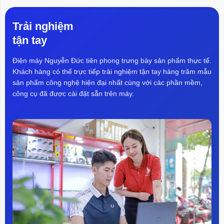
cơ quan này đề xuất áp thuế bổ
sung 10% lên hàng hóa Canada,
Ecuador, EU,...
Trải nghiệm
tận tay
Điện máy Nguyễn Đức tiên phong trưng bày sản phẩm thực tế.
Khách hàng có thể trực tiếp trải nghiệm tận tay hàng trăm mẫu
sản phẩm công nghệ hiện đại nhất cùng với các phần mềm,
công cụ đã được cài đặt sẵn trên máy.