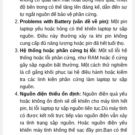
độ bên trong có thể tăng lên đáng kể, dẫn đến sự
tự ngắt nguồn để bảo vệ phần cứng.
Problems with Battery (vấn đề về pin):
Một pin
laptop yếu hoặc hỏng có thể khiến laptop tự sập
nguồn. Điều này thường xảy ra khi pin không
cung cấp đủ năng lượng hoặc pin đã hết tuổi thọ.
Hệ thống hoặc phần cứng bị lỗi:
Một số lỗi hệ
thống hoặc lỗi phần cứng, như RAM hoặc ổ cứng
gây sập nguồn bất thường. Một cách thử nghiệm
là cố gắng khôi phục lại hệ điều hành hoặc kiểm
tra các linh kiện phần cứng làm laptop tự sập
nguồn.
Nguồn điện thiếu ổn định:
Nguồn điện quá yếu
hoặc không ổn định sẽ dễ khiến cho máy tính hết
pin, bị lỗi laptop tự sập nguồn liên tục.Dù máy tính
có được kết nối trực tiếp vào nguồn điện vẫn xảy
ra tình trạng sập nguồn. Hoặc nguồn điện yếu
khiến máy tính không thể sạc đầy pin.Bạn có thể