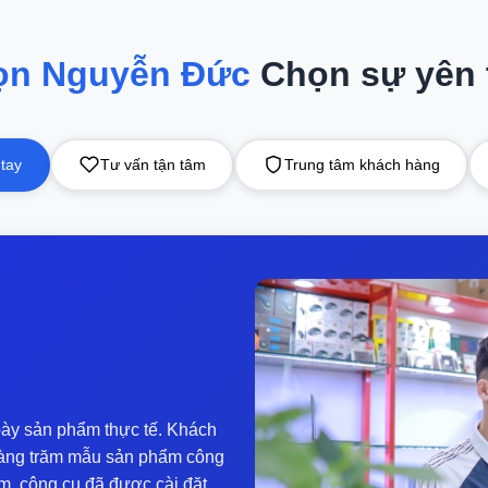
rãi, đủ để lưu trữ hàng trăm giờ video, hàng ngàn ảnh hoặc n
 động Windows trong vài giây và load ứng dụng nhanh chóng.
ọn Nguyễn Đức
Chọn sự yên
 60Hz
400) cao hơn Full HD, mang lại hình ảnh sắc nét, văn bản rõ rà
 nền IPS cho góc nhìn rộng và màu sắc trung thực hơn TN.
 tay
Tư vấn tận tâm
Trung tâm khách hàng
iêu chuẩn cho laptop văn phòng, nhưng không mượt bằng 120H
cs
 các tác vụ cơ bản như xem video 4K, chỉnh sửa ảnh nhẹ, hoặc
 tốt các tựa game retro hoặc giả lập (như PCSX2 cho PS2).
AA hiện đại (như Cyberpunk 2077) hoặc công việc đồ họa nặn
a cao, bạn nên cân nhắc laptop có GPU rời như NVIDIA RTX 30
ày sản phẩm thực tế. Khách
y hàng trăm mẫu sản phẩm công
m, công cụ đã được cài đặt