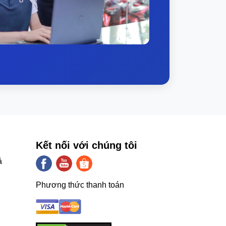
g gọn, dễ mang theo, phù hợp cho sinh
hiện tốt, có thể đạt chuẩn độ bền MIL-
ăn bản) và 2–3 giờ cho tác vụ nặng (chỉnh
 tục ở hiệu năng cao, pin sẽ cạn nhanh hơn.
Kết nối với chúng tôi
ả
Phương thức thanh toán
 tập, xem tài liệu.