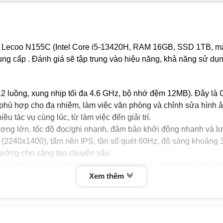
o Lecoo N155C (Intel Core i5-13420H, RAM 16GB, SSD 1TB, màn
ung cấp . Đánh giá sẽ tập trung vào hiệu năng, khả năng sử dụn
 12 luồng, xung nhịp tối đa 4.6 GHz, bộ nhớ đệm 12MB). Đây là
phù hợp cho đa nhiệm, làm việc văn phòng và chỉnh sửa hình ả
u tác vụ cùng lúc, từ làm việc đến giải trí.
g lớn, tốc độ đọc/ghi nhanh, đảm bảo khởi động nhanh và lưu
2K (2240x1400), tấm nền IPS, tần số quét 60Hz, độ sáng khoảng 
ý tưởng cho sáng tạo chuyên sâu.
). Đủ cho các tác vụ cơ bản và chơi game nhẹ, nhưng hạn chế v
Xem thêm