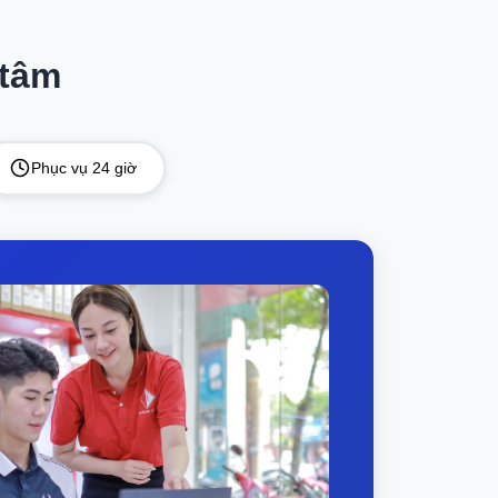
hiều phần mềm nặng. Tốc độ SSD PCIe (có
 tâm
ng, lý tưởng cho làm việc lâu dài, xem phim
Phục vụ 24 giờ
z/144Hz khi chơi game hoặc cuộn nội dung
 chơi game nhẹ (VD: Liên Minh Huyền
g (như render 3D, chỉnh sửa video 4K
50.