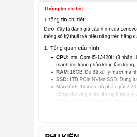
Thông tin chi tiết
Thông tin chi tiết:
Dưới đây là đánh giá cấu hình của Lenov
thông số kỹ thuật và hiệu năng trên hãng c
1. Tổng quan cấu hình
CPU
: Intel Core i5-13420H (8 nhân,
mạnh mẽ trong phân khúc tầm trung, 
RAM
: 16GB. Đủ để xử lý mượt mà nhiề
SSD
: 1TB PCIe NVMe SSD. Dung lượn
Màn hình
: 14 inch, độ phân giải 2.
công việc và giải trí, nhưng không l
GPU
: Intel UHD Graphics (tích hợp
chuyên nghiệp.
2. Đánh giá chi tiết hiệu năng
PHỤ KIỆN