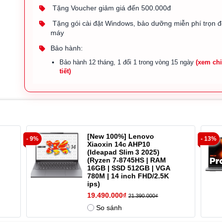
Tặng Voucher giảm giá đến 500.000đ
Tặng gói cài đặt Windows, bảo dưỡng miễn phí trọn đ
máy
Bảo hành:
Bảo hành 12 tháng, 1 đổi 1 trong vòng 15 ngày
(xem ch
tiết)
[New 100%] Lenovo
- 9%
- 13%
Xiaoxin 14c AHP10
(Ideapad Slim 3 2025)
(Ryzen 7-8745HS | RAM
16GB | SSD 512GB | VGA
780M | 14 inch FHD/2.5K
ips)
19.490.000₫
21.390.000₫
So sánh