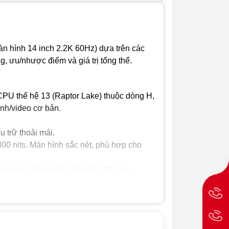
reader
Kết nối
không dây:
Wi-Fi 5,
 hình 14 inch 2.2K 60Hz) dựa trên các
Bluetooth 5.1
g, ưu/nhược điểm và giá trị tổng thể.
Pin
55Wh
 CPU thế hệ 13 (Raptor Lake) thuộc dòng H,
Trọng
1.15kg
lượng
nh/video cơ bản.
Hệ điều
Windows® 11
 trữ thoải mái.
hành
Home bản
300 nits. Màn hình sắc nét, phù hợp cho
quyền
ới game nặng hoặc công việc đồ họa