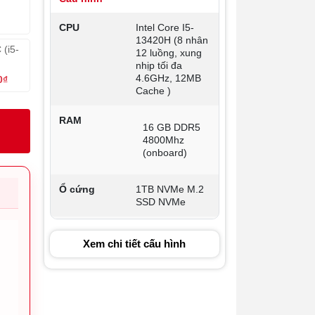
5
CPU
Intel Core I5-
13420H (8 nhân
(i5-
12 luồng, xung
nhịp tối đa
4.6GHz, 12MB
0₫
Cache )
RAM
16 GB DDR5
4800Mhz
(onboard)
Ổ cứng
1TB NVMe M.2
SSD NVMe
Màn hình
14 inch 2.2K
Xem chi tiết cấu hình
(2240x1400), tỷ
lệ 16:10 , IPS
300nits Anti-
glare, 100%
sRGB