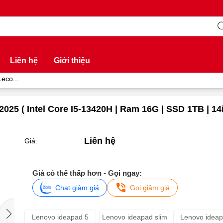
Liên hệ
Giới thiệu
eco...
25 ( Intel Core I5-13420H | Ram 16G | SSD 1TB | 14i
Liên hệ
Giá:
Giá có thể thấp hơn - Gọi ngay:
Chat giảm giá
Gọi giảm giá
Lenovo ideapad 5
Lenovo ideapad slim
Lenovo ideap