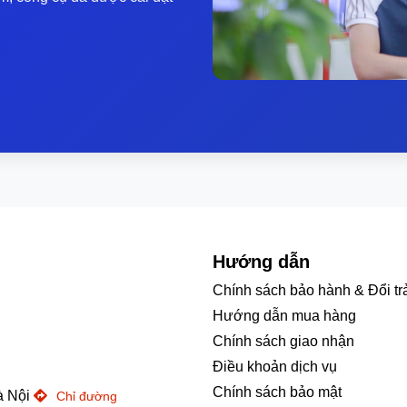
àn hình 14 inch, Lecoo N155C có thể nặng khoảng 1.15kg , mỏn
 dụng vật liệu hợp kim nhôm cho dòng laptop này, với độ hoàn t
I, jack tai nghe 3.5mm, Wi-Fi 5, Bluetooth 5.1.
 2.2K, pin có thể kéo dài 4–6 giờ cho tác vụ nhẹ (lướt web, v
cài đặt (độ sáng màn hình, chế độ tiết kiệm pin). Nếu dùng liên
Hướng dẫn
Chính sách bảo hành & Đổi tr
Hướng dẫn mua hàng
Chính sách giao nhận
Điều khoản dịch vụ
ốt, dung lượng lưu trữ lớn, màn hình sắc nét để học tập, làm bài
Chính sách bảo mật
à Nội
g tốt các tác vụ như Excel, Word, Zoom, quản lý dữ liệu lớn.
Chỉ đường