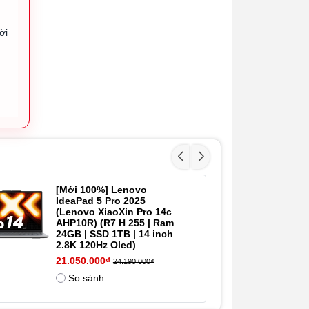
GPU
HD 720p
ời
Cổng kết
USB-A (USB
nối
5Gbps / USB
3.2 Gen 1)
i
USB-C®
(USB 5Gbps
/ USB 3.2
Gen 1), with
USB PD 3.0
and
DisplayPort™
1.2
[Mới 100%] Lenovo
[
IdeaPad 5 Pro 2025
- 15%
Pr
HDMI® 1.4
(Lenovo XiaoXin Pro 14c
Ry
AHP10R) (R7 H 255 | Ram
SS
24GB | SSD 1TB | 14 inch
Headphone /
12
2.8K 120Hz Oled)
microphone
19
combo jack
21.050.000₫
24.190.000₫
(3.5mm)
So sánh
SD card