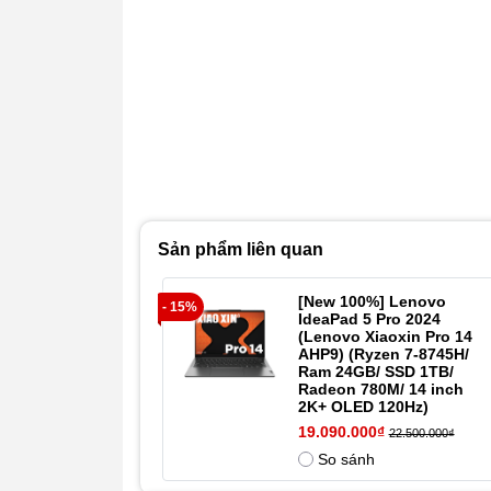
Sản phẩm liên quan
[New 100%] Lenovo
- 15%
IdeaPad 5 Pro 2024
(Lenovo Xiaoxin Pro 14
AHP9) (Ryzen 7-8745H/
Ram 24GB/ SSD 1TB/
Radeon 780M/ 14 inch
2K+ OLED 120Hz)
19.090.000₫
22.500.000₫
So sánh