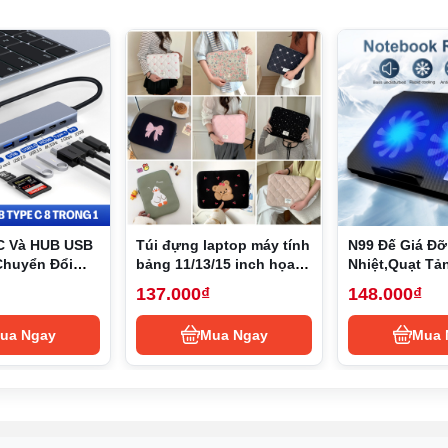
20H
 dòng i7 thế hệ trước (như i7-1255U) nhờ 8 nhân (4 nhân hiệu
n Cinebench R23 cho thấy hiệu năng đa nhân vượt trội so với
mượt mà Microsoft Office, Zoom, trình duyệt web với nhiều tab.
ỗ trợ tốt Photoshop, Premiere Pro ở mức cơ bản (chỉnh sửa vid
ều ứng dụng (trình duyệt, phần mềm văn phòng, trình chỉnh sửa
g H cao cấp hơn (như i7-13620H hoặc Ryzen 7 7840HS) trong
C Và HUB USB
Túi đựng laptop máy tính
N99 Đế Giá Đỡ
Chuyển Đổi
bảng 11/13/15 inch họa
Nhiệt,Quạt Tả
ype-C, USB 3.0
tiết hoạt hình phong
Laptop,Đế Nâ
137.000₫
148.000₫
B 3.0, SD,
cách Hàn Quốc
Nhiệt Cho 13,3
ởng cho hầu hết người dùng phổ thông, từ sinh viên đến nh
D Type-C
2 USB
ua Ngay
Mua Ngay
Mua 
e, Chrome với 20 tab, Spotify) mà không gặp hiện tượng giật l