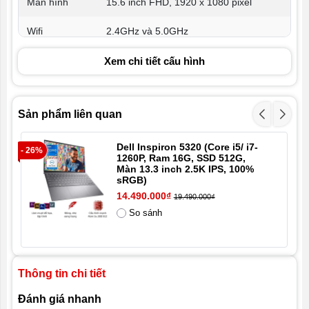
Màn hình
15.6 inch FHD, 1920 x 1080 pixel
Wifi
2.4GHz và 5.0GHz
Kết nối
Xem chi tiết cấu hình
HDMI
MiniDisplayPort
Sản phẩm liên quan
USB 3.0
Thunderbolt 3
Dell Inspiron 5320 (Core i5/ i7-
- 26%
- 2
1260P, Ram 16G, SSD 512G,
Màn 13.3 inch 2.5K IPS, 100%
audio + mic combo
sRGB)
14.490.000₫
khe SSD M.2 Nvme
19.490.000₫
So sánh
thẻ nhớ SD
Cổng LAN RJ45
Thông tin chi tiết
Trọng lượng
2.8 kg
Đánh giá nhanh