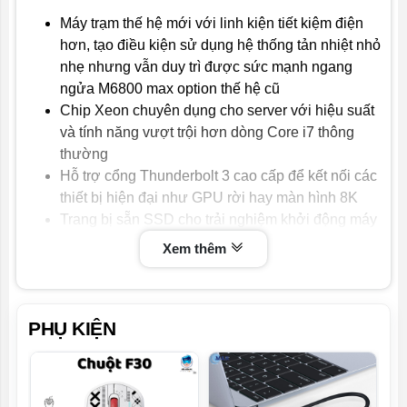
Pin
Máy trạm thế hệ mới với linh kiện tiết kiệm điện
hơn, tạo điều kiện sử dụng hệ thống tản nhiệt nhỏ
Hệ điều hành
Windows 10
nhẹ nhưng vẫn duy trì được sức mạnh ngang
Tình trạng
like new
ngửa M6800 max option thế hệ cũ
Chip Xeon chuyên dụng cho server với hiệu suất
và tính năng vượt trội hơn dòng Core i7 thông
thường
Hỗ trợ cổng Thunderbolt 3 cao cấp để kết nối các
thiết bị hiện đại như GPU rời hay màn hình 8K
Trang bị sẵn SSD cho trải nghiệm khởi động máy
và các ứng dụng mượt mà
Xem thêm
Tổng trọng lượng máy và sạc được giảm đáng kể,
chỉ còn 3kg, dễ dàng mang vác hơn
Màn hình Full HD IPS cho hình ảnh trung thực và
PHỤ KIỆN
màu sắc không đổi từ mọi góc nhìn
Vỏ carbon cùng các đường vát cong mềm mại tạo
sự thoải mái, tinh tế trong quá trình sử dụng