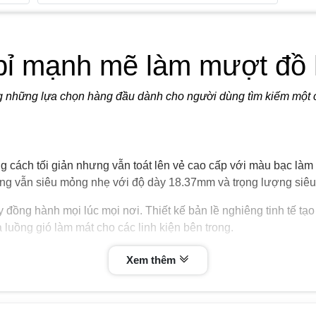
bỉ mạnh mẽ làm mượt đồ h
ng những lựa chọn hàng đầu dành cho người dùng tìm kiếm một 
 cách tối giản nhưng vẫn toát lên vẻ cao cấp với màu bạc là
g vẫn siêu mỏng nhẹ với độ dày 18.37mm và trọng lượng siêu
ồng hành mọi lúc mọi nơi. Thiết kế bản lề nghiêng tinh tế tạ
a luồng gió làm mát cho các linh kiện bên trong.
Xem thêm
Inspiron 5320
 kích thước các phím lớn, khoảng cách giữa các phím hợp lý. B