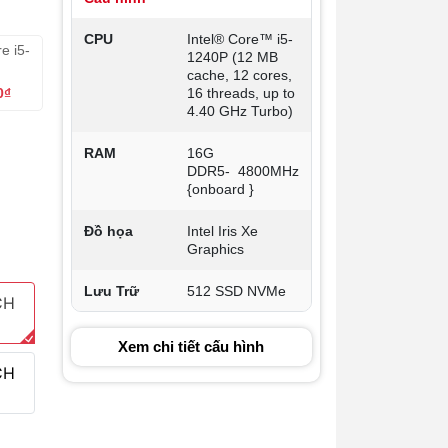
CPU
Intel® Core™ i5-
e i5-
1240P (12 MB
cache, 12 cores,
0₫
16 threads, up to
4.40 GHz Turbo)
RAM
16G
DDR5- 4800MHz
{onboard }
Đồ họa
Intel Iris Xe
Graphics
Lưu Trữ
512 SSD NVMe
CH
Màn hình
13.3 inch 2.5k
Xem chi tiết cấu hình
IPS
CH
Wifi
Wifi 6E hỗ trợ
2.4GHz và
5.0GHz