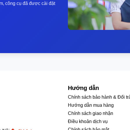
m, công cụ đã được cài đặt
g bảo mật tiên tiến như vân tay giúp người dùng yên tâm hơn v
 sang trọng, hiệu năng mạnh mẽ, màn hình sắc nét và đa dạng t
iệc văn phòng cũng như nhu cầu giải trí hằng ngày của người d
iếm một chiếc laptop văn phòng mới.
 thể đáp ứng mọi nhu cầu công việc từ thương hiệu uy tín thì
De
ng chiếc máy này trong nhiều năm mà không lo yếu, hãy liên 
Hướng dẫn
Chính sách bảo hành & Đổi tr
Hướng dẫn mua hàng
Chính sách giao nhận
Điều khoản dịch vụ
Chính sách bảo mật