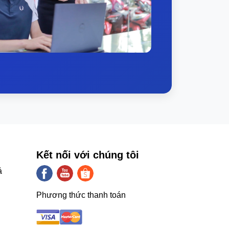
ề bảo mật thông tin.
ính năng, chiếc laptop
Dell 5320
chắc
ùng. Đây sẽ là một lựa chọn phù hợp và
ll Inspiron 5320
quả thực chính là sự lựa
hệ ngay với Điện máy Nguyễn Đức để được
Kết nối với chúng tôi
ả
Phương thức thanh toán