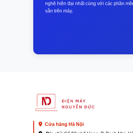
nghệ hiện đại nhất cùng với các phần mề
Chiếc máy cũng được tích hợp các tính năn
sẵn trên máy.
Tổng kết
Nhìn chung, với những ưu điểm về thiết kế
chắn sẽ là một trợ thủ đắc lực cho công v
đáng đồng tiền bát gạo nếu bạn đang tìm k
Nếu bạn cần một chiếc laptop ultrabook có
chọn hàng đầu. Bạn có thể yên tâm sử dụ
tư vấn kỹ hơn về sản phẩm này nhé!
Cửa hàng Hà Nội