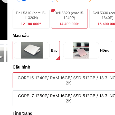
Dell 5310 (core i5-
Dell 5320 (core i5-
Dell 5330 (cor
11320H)
1240P)
1340P)
12.190.000₫
14.490.000₫
15.490.00
Màu sắc
Bạc
Hồng
Cấu hình
CORE I5 1240P/ RAM 16GB/ SSD 512GB / 13.3 IN
2K
CORE I7 1260P/ RAM 16GB/ SSD 512GB / 13.3 IN
2K
Tình trạng