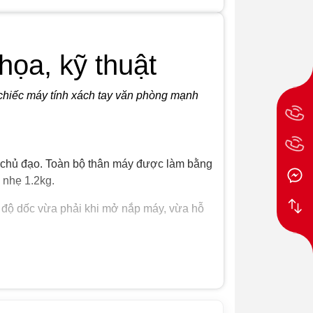
ọa, kỹ thuật
chiếc máy tính xách tay văn phòng mạnh
m chủ đạo. Toàn bộ thân máy được làm bằng
 nhẹ 1.2kg.
o độ dốc vừa phải khi mở nắp máy, vừa hỗ
ố cục và vị trí các phím được sắp xếp một