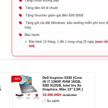
Tặng chuột không dây
Tặng tấm lót di chuột
Tặng Voucher giảm giá đến 500.000đ
Tặng gói cài đặt Windows, bảo dưỡng miễn phí trọn đ
máy
Bảo hành:
Bảo hành 12 tháng, 1 đổi 1 trong vòng 15 ngày
(xem ch
tiết)
Dell Inspiron 5330 (Core
- 20%
i5/ i7 1360P, RAM 16GB,
,
SSD 512GB, Intel Iris Xe
%
Graphics, Màn 13’’ 2,5K )
15.490.000₫
19.290.000₫
So sánh