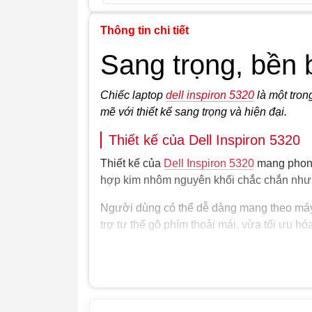
Thông tin chi tiết
Sang trọng, bền 
Chiếc laptop
dell inspiron 5320
là một tro
mẽ với thiết kế sang trọng và hiện đại.
Thiết kế của Dell Inspiron 5320
Thiết kế của
Dell Inspiron 5320
mang phong
hợp kim nhôm nguyên khối chắc chắn nhưn
Người dùng có thể dễ dàng mang theo máy đ
trợ tư thế gõ phím thoải mái, vừa tối ưu hó
Bàn phím và Touchpad của Dell 
Bàn phím của Dell inspiron 13 5320 này có