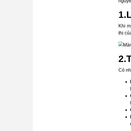
nguyê
1.
Khi m
thị c
2.
Có nh