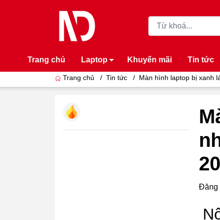
Trang chủ
Laptop
Khuyến mãi
Tin tức
Trang chủ
/
Tin tức
/
Màn hình laptop bị xanh 
Mà
nh
2
Đăng 
Nộ