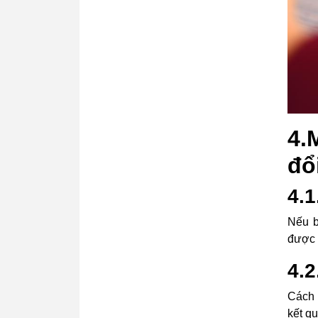
4.
đổ
4.1
Nếu b
được 
4.2
Cách 
kết q