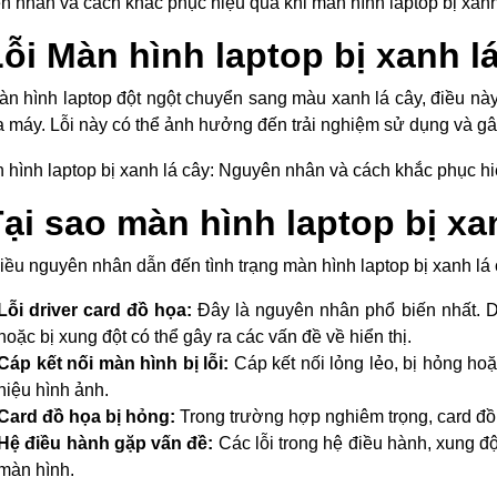
n nhân và cách khắc phục hiệu quả khi màn hình laptop bị xanh
Lỗi Màn hình laptop bị xanh lá 
àn hình laptop đột ngột chuyển sang màu xanh lá cây, điều này
ủa máy. Lỗi này có thể ảnh hưởng đến trải nghiệm sử dụng và gâ
Tại sao màn hình laptop bị xa
iều nguyên nhân dẫn đến tình trạng màn hình laptop bị xanh lá
Lỗi driver card đồ họa:
Đây là nguyên nhân phổ biến nhất. Dr
hoặc bị xung đột có thể gây ra các vấn đề về hiển thị.
Cáp kết nối màn hình bị lỗi:
Cáp kết nối lỏng lẻo, bị hỏng hoặ
hiệu hình ảnh.
Card đồ họa bị hỏng:
Trong trường hợp nghiêm trọng, card đồ h
Hệ điều hành gặp vấn đề:
Các lỗi trong hệ điều hành, xung độ
màn hình.