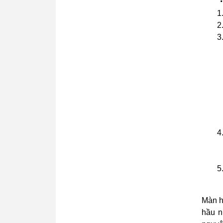
Màn h
hầu n