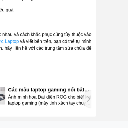
ác nhau và cách khắc phục cũng tùy thuộc vào
c Laptop
và viết bên trên, bạn có thể tự mình
n, hãy liên hệ với các trung tâm sửa chữa để
Các mẫu laptop gaming nổi bật
của ROG 20 năm qua
Ảnh minh họa Đại diện ROG cho biết khi
Ả
laptop gaming (máy tính xách tay chuyên
dụng để chơi game) ngày càng phổ biến,
thương hiệu tập trung nâng cấp hiệu
năng, đồng thời liên tục thử nghiệm
hướng thiết kế mới. 20 năm qua, hãng