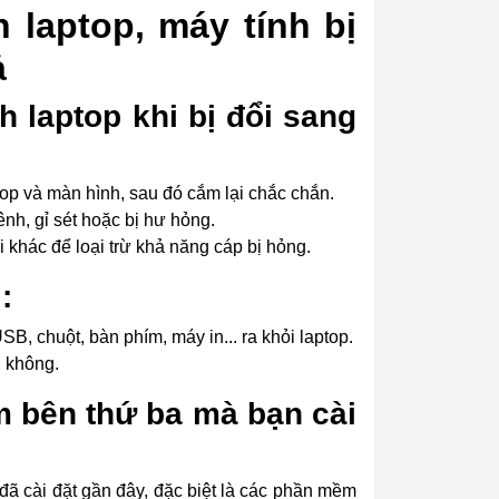
 laptop, máy tính bị
ả
nh laptop khi bị đổi sang
top và màn hình, sau đó cắm lại chắc chắn.
h, gỉ sét hoặc bị hư hỏng.
 khác để loại trừ khả năng cáp bị hỏng.
:
SB, chuột, bàn phím, máy in... ra khỏi laptop.
n không.
m bên thứ ba mà bạn cài
ã cài đặt gần đây, đặc biệt là các phần mềm