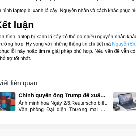
Kết luận
àn hình laptop bị xanh lá cây có thể do nhiều nguyên nhân kh
trường hợp. Hy vọng với những thông tin chi tiết mà
Nguyễn Đứ
phục lỗi này hoặc tìm ra giải pháp phù hợp. Nếu vấn đề vẫn cò
ỗ trợ tốt nhất.
viết liên quan:
Chính quyền ông Trump đề xuất
áp thuế bổ sung với 60 nền kinh
Ảnh minh họa Ngày 2/6,Reuterscho biết,
tế
Văn phòng Đại diện Thương mại Mỹ
(USTR) công bố kết luận một cuộc điều
tra theo Điều 301 về các hành vi thương
mại không công bằng. Thông Tin Chi
Tiết Theo đó, USTR cho rằng 60 nền