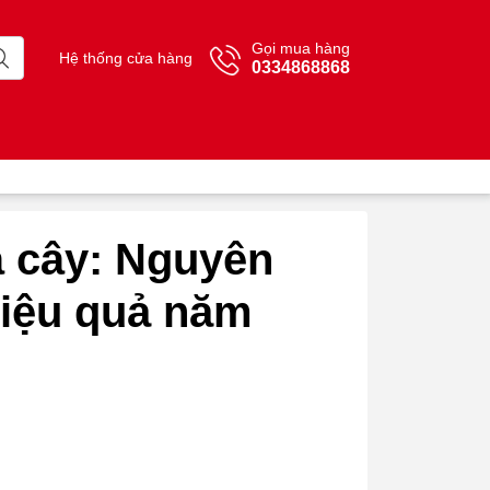
Gọi mua hàng
Hệ thống cửa hàng
0334868868
á cây: Nguyên
hiệu quả năm