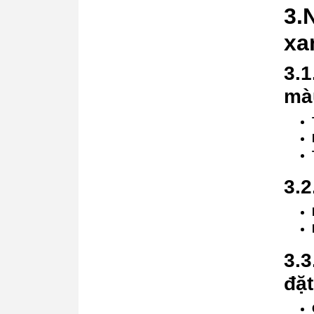
3.
xa
3.1
màu
3.2
3.3
đặt