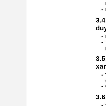
3.
duy
3.5
xan
3.6