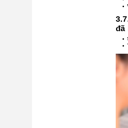
3.7
đã 