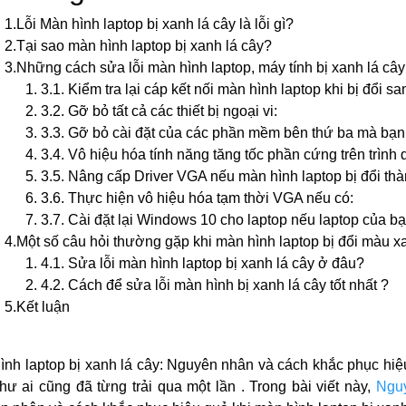
1.Lỗi Màn hình laptop bị xanh lá cây là lỗi gì?
2.Tại sao màn hình laptop bị xanh lá cây?
3.Những cách sửa lỗi màn hình laptop, máy tính bị xanh lá câ
3.1. Kiểm tra lại cáp kết nối màn hình laptop khi bị đổi s
3.2. Gỡ bỏ tất cả các thiết bị ngoại vi:
3.3. Gỡ bỏ cài đặt của các phần mềm bên thứ ba mà bạn 
3.4. Vô hiệu hóa tính năng tăng tốc phần cứng trên trình 
3.5. Nâng cấp Driver VGA nếu màn hình laptop bị đổi thà
3.6. Thực hiện vô hiệu hóa tạm thời VGA nếu có:
3.7. Cài đặt lại Windows 10 cho laptop nếu laptop của bạ
4.Một số câu hỏi thường gặp khi màn hình laptop bị đổi màu x
4.1. Sửa lỗi màn hình laptop bị xanh lá cây ở đâu?
4.2. Cách để sửa lỗi màn hình bị xanh lá cây tốt nhất ?
5.Kết luận
ình laptop bị xanh lá cây: Nguyên nhân và cách khắc phục hiệu
hư ai cũng đã từng trải qua một lần . Trong bài viết này,
Ngu