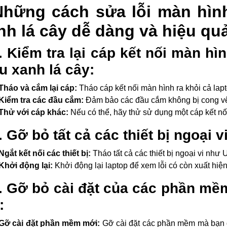
Những cách sửa lỗi màn hình
nh lá cây dễ dàng và hiệu qu
. Kiểm tra lại cáp kết nối màn hì
 xanh lá cây:
Tháo và cắm lại cáp:
Tháo cáp kết nối màn hình ra khỏi cả lap
Kiểm tra các đầu cắm:
Đảm bảo các đầu cắm không bị cong vên
Thử với cáp khác:
Nếu có thể, hãy thử sử dụng một cáp kết nối
. Gỡ bỏ tất cả các thiết bị ngoại vi
Ngắt kết nối các thiết bị:
Tháo tất cả các thiết bị ngoại vi như U
Khởi động lại:
Khởi động lại laptop để xem lỗi có còn xuất hiệ
. Gỡ bỏ cài đặt của các phần mề
:
Gỡ cài đặt phần mềm mới:
Gỡ cài đặt các phần mềm mà bạn đ