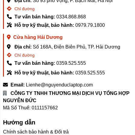
Địa chỉ:
Số 93 phố Vọng, P. Bạch Mai, Hà Nội
và tránh vùng cộng hưởng.
Chỉ đường
Bộ giảm xóc hành trình kép, có mức độ hấp thụ tốt, với
Tư vấn bán hàng:
0334.868.868
thiết kế kết cấu chống địa chấn, vật liệu tạo ra chắc
Hỗ trợ kỹ thuật, bảo hành:
0979.79.1800
chắn và mạnh mẽ hơn.
Cửa hàng Hải Dương
5. Tính năng diệt khuẩn
Địa chỉ:
Số 168A, Điện Biên Phủ, TP. Hải Dương
Máy giặt sấy thông minh Xiaomi Mijia XM21 15kg còn
có chức năng năng diệt khuẩn kích hoạt đèn UV diệt
Chỉ đường
khuẩn quần áo, xử lý ion bạc và giặt ở nhiệt độ cao để
Tư vấn bán hàng:
0359.525.555
tiêu diệt mầm bệnh. Máy còn có chức năng tự làm sạch
Hỗ trợ kỹ thuật, bảo hành:
0359.525.555
ở 95°C.
Email:
Lienhe@nguyenduclaptop.com
CÔNG TY TNHH THƯƠNG MẠI DỊCH VỤ TỔNG HỢP
NGUYỄN ĐỨC
Mã Số Thuế: 0111157662
Hướng dẫn
Chính sách bảo hành & Đổi trả