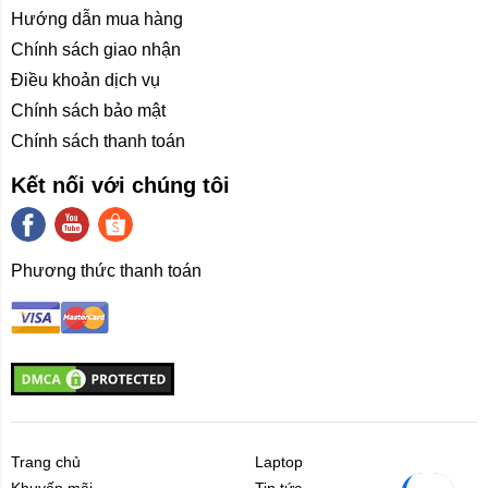
6. Các chế độ giặt sấy
Hướng dẫn mua hàng
Máy giặt sấy Xiaomi Mijia XM21 có tất cả các chế độ
Chính sách giao nhận
giặt cần thiết, bao gồm cả việc chăm sóc những thứ làm
Điều khoản dịch vụ
từ lụa, len và áo khoác. Nếu bạn cần gấp, thì máy giặt
Chính sách bảo mật
có chế độ nhanh trong 15 phút là lựa chọn tốt nhất vừa
Chính sách thanh toán
tiết kiệm thời gian, vừa tiết kiệm nước và điện nhưng
vẫn đảm bảo quần áo sạch sẽ.
Kết nối với chúng tôi
Chương trình giặt khô làm phẳng các nếp nhăn và phục
hồi độ mềm mại hoặc độ mềm mại ban đầu của quần
áo. Lấy đi bụi mịn và mùi đặc biệt, giữ sự tươi mát lâu
Phương thức thanh toán
dài bên bạn.Theo dõi nhiệt độ trong máy giặt một cách
tự động và chính xác theo thời gian thực, kết hợp với
các thuật toán thông minh, tránh thiệt hại do nhiệt do
sấy quá khô, dừng sấy ngay lập tức, giúp bạn không
phải mất thời gian phơi đồ ngoài ban công.
Trang chủ
Laptop
7. Kết nối thông minh
Khuyến mãi
Tin tức