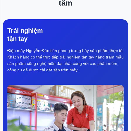
tâm
bộ màn hình 8 kép, đồng thời có thể kiểm soát cài đặt
và tiến trình của thùng trên và thùng dưới tại một cái liếc
mắt. Nó cũng có thể được kết nối với ứng dụng Mijia để
điều khiển từ xa. Giao diện mượt mà màu đen tinh thể
Trải nghiệm
băng, chống mài mòn và dễ lau chùi.
tận tay
2. Tự động phân chia chất tẩy rửa
Điện máy Nguyễn Đức tiên phong trưng bày sản phẩm thực tế.
Máy giặt sấy 15kg Xiaomi Mijia XM21 thiết kế ngăn
Khách hàng có thể trực tiếp trải nghiệm tận tay hàng trăm mẫu
nước giặt ba phần chứa 950ml gel giặt, 450ml dầu xả
sản phẩm công nghệ hiện đại nhất cùng với các phần mềm,
và 400ml nước xả đặc biệt, đảm bảo giặt sạch sẽ dù
công cụ đã được cài đặt sẵn trên máy.
đồng thời giặt nhiều quần áo cùng lúc. Bạn có thể đổ
nước giặt vào ngăn chứa nước giặt trong một tháng và
máy sẽ tự đo lượng gel giặt bạn cần tại một thời điểm
3. Công nghệ hiện đại
Công nghệ hard-core, sản phẩm sử dụng động cơ dẫn
động trực tiếp cho cả thùng trên và thùng dưới. Quạt