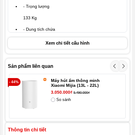
- Trọng lượng
133 Kg
- Dung tích chứa
15 kg giặt + 7kg sấy
Xem chi tiết cấu hình
- Công suất đầu vào định mức (sấy)
1400W
Sản phẩm liên quan
- Công suất đầu vào định mức (giặt)
Máy hút ẩm thông minh
- 44%
- 1
Xiaomi Mijia (13L - 22L)
200W
3.050.000₫
5.490.000₫
- Kích thước sản phẩm
So sánh
D x R x C: 140 x 60 x 60.5cm
- Độ ồn
Thông tin chi tiết
48dB