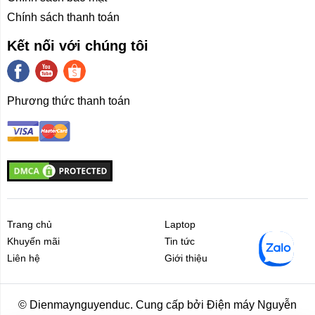
Chính sách thanh toán
Kết nối app
Kết nối với chúng tôi
Cũng như các sản phẩm gia dụng khác thuộc hệ sinh
thái XiaoMi, Mijia MJ202 - giặt 12kg sấy 9kg cũng có
thể kết nối App Mi Home để điều khiển từ xa. Bạn có
Phương thức thanh toán
thể lên chương trình giặt bất cứ khi nào và ở bất kỳ đâu
ngay trên điện thoại của mình.
Trang chủ
Laptop
Khuyến mãi
Tin tức
Liên hệ
Giới thiệu
Liên hệ
Giới thiệu
© Dienmaynguyenduc. Cung cấp bởi Điện máy Nguyễn