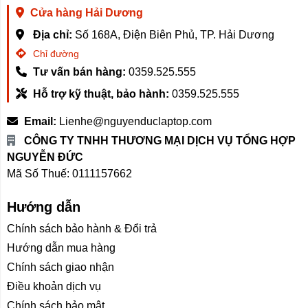
áo khác nhau
Cửa hàng Hải Dương
Máy giặt Mijia MJ202 được trang bị phương pháp thanh
Địa chỉ:
Số 168A, Điện Biên Phủ, TP. Hải Dương
trùng, tận dụng dòng nước nhiệt độ cao (trên 60 độ) để
Chỉ đường
tiêu diệt đến 99.99% Staphylococcus aureus và
Tư vấn bán hàng:
0359.525.555
Escherichia coli. Đặc biệt phù hợp với gia đình có trẻ
nhỏ dễ bị kích ứng da hoặc người có nàn da nhạy cảm.
Hỗ trợ kỹ thuật, bảo hành:
0359.525.555
Máy giặt Mijia MJ202 được chỉnh chu tới từng chi tiết,
Email:
Lienhe@nguyenduclaptop.com
với thiết kế mô phỏng chính xác 6 hoạt động giặt tay
CÔNG TY TNHH THƯƠNG MẠI DỊCH VỤ TỔNG HỢP
của con người: giặt nhẹ, giặt mạnh, giặt nhanh,... mang
NGUYỄN ĐỨC
đến trải nghiệm làm sạch hiện đại, thông minh và an
Mã Số Thuế: 0111157662
toàn cho từng loại vải.
Hướng dẫn
22 chương trình giặt được trang bị giúp người dùng
Chính sách bảo hành & Đổi trả
giặt được ngay cả những loại quần áo nhạy cảm như:
đồ em bé, len tơ, lụa,... Đặc biệt là chế độ “riêng tư” giặt
Hướng dẫn mua hàng
đồ lót, mang lại trải nghiệm làm sạch an toàn từng chi
Chính sách giao nhận
tiết nhỏ nhất.
Điều khoản dịch vụ
Chính sách bảo mật