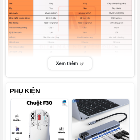
Xem thêm
Ưu điểm vượt trội của Máy giặt 12kg
sấy 9kg XiaoMi Mijia
Khử trùng quần áo 99.99%
PHỤ KIỆN
Diệt hoàn toàn vi khuẩn, nấm mốc bám quần áo ở
nhiệt độ cao
Động cơ chuyển động trực tiếp
Nhiều chương trình giặt với từng loại quần áo
khác nhau
Tiếng ồn thấp, giữ không gian yên tĩnh
Điều khiển bằng điện thoại: Bắt đầu giặt sấy dù