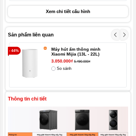
- Độ ồn: 48dB
Xem chi tiết cấu hình
Sản phẩm liên quan
Máy hút ẩm thông minh
- 44%
- 1
Xiaomi Mijia (13L - 22L)
3.050.000₫
5.490.000₫
So sánh
Thông tin chi tiết