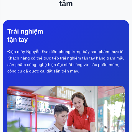
tâm
r
cưỡng bức, gây bất lợi cho Mỹ
I
trong cạnh tranh thương mại. Vì vậy,
cơ quan này đề xuất áp thuế bổ
sung 10% lên hàng hóa Canada,
Ecuador, EU,...
Trải nghiệm
tận tay
Điện máy Nguyễn Đức tiên phong trưng bày sản phẩm thực tế.
Khách hàng có thể trực tiếp trải nghiệm tận tay hàng trăm mẫu
sản phẩm công nghệ hiện đại nhất cùng với các phần mềm,
công cụ đã được cài đặt sẵn trên máy.