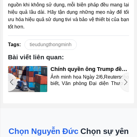
nguồn khi không sử dụng, mỗi biện pháp đều mang lại
hiệu quả lâu dài. Hãy tận dụng những mẹo này để tối
ưu hóa hiệu quả sử dụng tivi và bảo vệ thiết bị của bạn
tốt hơn.
Tags:
tieudungthongminh
Bài viết liên quan:
Chính quyền ông Trump đề
xuất áp thuế bổ sung với 60
Ảnh minh họa Ngày 2/6,Reuterscho
nền kinh tế
n
biết, Văn phòng Đại diện Thương
i
mại Mỹ (USTR) công bố kết luận
n
một cuộc điều tra theo Điều 301 về
u
các hành vi thương mại không công
g
bằng. Thông Tin Chi Tiết Theo đó,
i
USTR cho rằng 60 nền kinh tế đã
.
không có biện pháp hợp lý nhằm
á
ngăn chặn lưu thông các sản phẩm
Chọn Nguyễn Đức
Chọn sự yên
i
được sản xuất bằng lao động