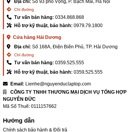
Địa chỉ:
Số 93 phố Vọng, P. Bạch Mai, Hà Nội
Chỉ đường
Tư vấn bán hàng:
0334.868.868
Hỗ trợ kỹ thuật, bảo hành:
0979.79.1800
Cửa hàng Hải Dương
Địa chỉ:
Số 168A, Điện Biên Phủ, TP. Hải Dương
Chỉ đường
Tư vấn bán hàng:
0359.525.555
Hỗ trợ kỹ thuật, bảo hành:
0359.525.555
Email:
Lienhe@nguyenduclaptop.com
CÔNG TY TNHH THƯƠNG MẠI DỊCH VỤ TỔNG HỢP
NGUYỄN ĐỨC
Mã Số Thuế: 0111157662
Hướng dẫn
Chính sách bảo hành & Đổi trả