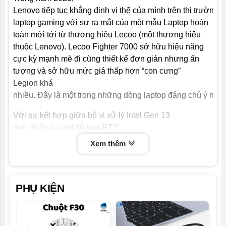
Lenovo tiếp tục khẳng định vị thế của mình trên thị trường
Pin
80wh cùng sạc 240w chân tròn
laptop gaming với sự ra mắt của một mẫu Laptop hoàn
Trọng lượng
2 kg
toàn mới tới từ thương hiệu Lecoo (một thương hiệu
thuộc Lenovo). Lecoo Fighter 7000 sở hữu hiệu năng
Hệ điều hành
Windows® 11 Home bản quyền
cực kỳ mạnh mẽ đi cùng thiết kế đơn giản nhưng ấn
tượng và sở hữu mức giá thấp hơn “con cưng”
Legion khá
nhiều. Đây là một trong những dòng laptop đáng chú ý nhấ
Với sự kết hợp giữa bộ vi xử lý Intel Gen 13
mới nhất và card đồ họa RTX
50 series mạnh mẽ, cùng với thiết kế sang trọng và loạt cô
Xem thêm
Lecoo Fighter
7000 không chỉ là một công cụ giải trí mà còn là một
“chiến binh” đích thực trong mọi mặt trận.
PHỤ KIỆN
Thiết kế & hoàn thiện