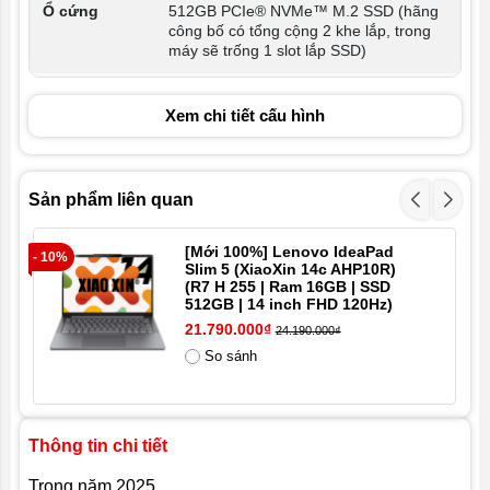
Ổ cứng
512GB PCIe® NVMe™ M.2 SSD (hãng
công bố có tổng cộng 2 khe lắp, trong
máy sẽ trống 1 slot lắp SSD)
Màn hình
16″, 2.5K (2560x1600) IPS, LED, độ
Xem chi tiết cấu hình
sáng 500nits, tỷ lệ khung hình 16:10, độ
phủ màu 100% sRGB, tần số quét màn
180Hz, màn giảm ánh sáng xanh bảo
vệ mắt, DC dimmer, hỗ trợ VRR
(variable refresh rate), HDR.
Sản phẩm liên quan
Card đồ họa
NVIDIA Geforce RTX 5060 8GB
[Mới 100%] Lenovo IdeaPad
- 10%
- 2
Slim 5 (XiaoXin 14c AHP10R)
GDDR7
(R7 H 255 | Ram 16GB | SSD
512GB | 14 inch FHD 120Hz)
Cổng kết nối
21.790.000₫
24.190.000₫
1x E-camera shutter
So sánh
1x SD card
3x USB-A 3.2 Gen 2
1x RJ45 (mạng LAN)
1x HDMI 2.1
1x power input
Thông tin chi tiết
2x USB-C 3.2 gen 2 USB-C
Trong năm 2025,