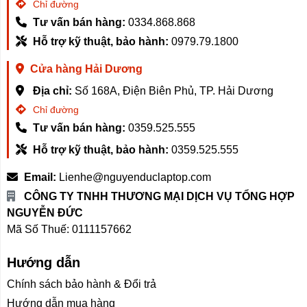
Chỉ đường
Pin 80Wh hỗ trợ công nghệ sạc nhanh Super Rapid Charge
Tư vấn bán hàng:
0334.868.868
suất
Hỗ trợ kỹ thuật, bảo hành:
0979.79.1800
lớn, giúp máy nhanh chóng đạt dung lượng pin cần thiết cho 
Cửa hàng Hải Dương
Địa chỉ:
Số 168A, Điện Biên Phủ, TP. Hải Dương
Chỉ đường
Tư vấn bán hàng:
0359.525.555
Hỗ trợ kỹ thuật, bảo hành:
0359.525.555
Email:
Lienhe@nguyenduclaptop.com
CÔNG TY TNHH THƯƠNG MẠI DỊCH VỤ TỔNG HỢP
NGUYỄN ĐỨC
Mã Số Thuế: 0111157662
Hướng dẫn
Chính sách bảo hành & Đổi trả
Hướng dẫn mua hàng