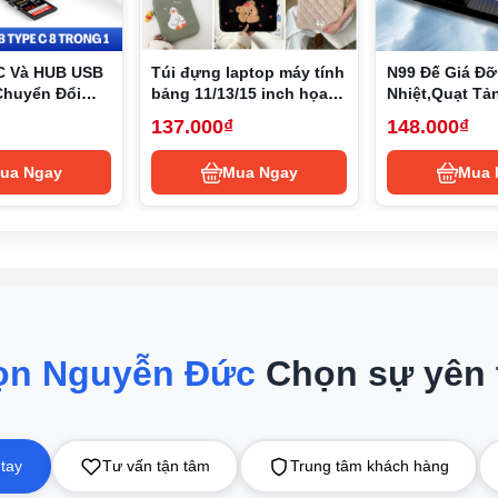
C Và HUB USB
Túi đựng laptop máy tính
N99 Đế Giá Đỡ
Chuyển Đổi
bảng 11/13/15 inch họa
Nhiệt,Quạt Tả
ype-C, USB 3.0
tiết hoạt hình phong
Laptop,Đế Nâ
137.000₫
148.000₫
B 3.0, SD,
cách Hàn Quốc
Nhiệt Cho 13,3
D Type-C
2 USB
ua Ngay
Mua Ngay
Mua 
ọn Nguyễn Đức
Chọn sự yên
 tay
Tư vấn tận tâm
Trung tâm khách hàng