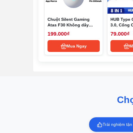
Chuột Silent Gaming
HUB Type 
Atas F30 Không dây
3.0, Cổng 
Bluetooth - 3 MODE - Sử
HUB USB T
199.000₫
79.000₫
dụng liên tục 50h - Có
to HDMI,US
app Marco
TF,RJ45, P
Mua Ngay
M
Ch
Trải nghiệm tận