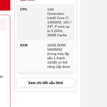
CPU
14th
Generation
Intel® Core i7-
14650HX, 16C /
24T, P-core up
to 5.2GHz,
30MB Cache
RAM
16GB DDR5
5600MHZ
(trong máy lắp
sẵn 1 thanh
16GB) có thể
nâng cấp được
ời
GPU
NVIDIA Geforce
RTX 5060 8GB
Xem chi tiết cấu hình
GDDR7
Ổ cứng
512GB SSD
i
M.2 PCIe
NVMe (có 2