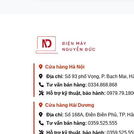
Hiệu năng mạnh mẽ với In
Legion Y7000 2025 được trang bị bộ vi xử l
14650HX thế hệ thứ 14, kết hợp với card
Máy đi kèm RAM 16GB DDR5 và ổ cứng SSD
Cửa hàng Hà Nội
Bàn phím TrueStrike & hệ 
Địa chỉ:
Số 93 phố Vọng, P. Bạch Mai, H
Bàn phím TrueStrike fullsize với đèn nền 
Tư vấn bán hàng:
0334.868.868
Hỗ trợ kỹ thuật, bảo hành:
0979.79.180
Hệ thống tản nhiệt được cải tiến với các ố
Cửa hàng Hải Dương
Địa chỉ:
Số 168A, Điện Biên Phủ, TP. H
Cổng kết nối đa dạng
Tư vấn bán hàng:
0359.525.555
Legion Y7000 2025
được trang bị đầy đủ c
Hỗ trợ kỹ thuật, bảo hành:
0359.525.55