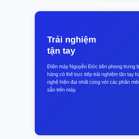
Trải nghiệm
tận tay
Thiết kế & hoàn thiện
Điện máy Nguyễn Đức tiên phong trưng b
Legion Y7000 2025 năm nay được khoác lê
hàng có thể trực tiếp trải nghiệm tận ta
mới mang lại cảm giác chắc chắn và cao cấp
nghệ hiện đại nhất cùng với các phần mề
cực kì nhẹ nhàng trong phân khúc Gaming 
sẵn trên máy.
Màn hình 2K+ 180Hz – Trả
Lenovo trang bị cho Legion Y7000 2025 mà
(2560×1600), tấm nền IPS cho góc nhìn rộ
lên tới 400nits và khả năng hiển thị 100%