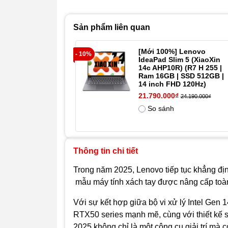
Sản phẩm liên quan
[Mới 100%] Lenovo
- 10%
IdeaPad Slim 5 (XiaoXin
14c AHP10R) (R7 H 255 |
Ram 16GB | SSD 512GB |
14 inch FHD 120Hz)
21.790.000₫
24.190.000₫
So sánh
Thông tin chi tiết
Trong năm 2025, Lenovo tiếp tục khẳng địn
mẫu máy tính xách tay được nâng cấp toàn 
Với sự kết hợp giữa bộ vi xử lý Intel Gen 
RTX50 series mạnh mẽ, cùng với thiết kế s
2025 không chỉ là một công cụ giải trí mà c