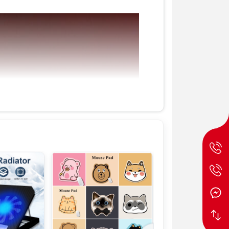
Rheinland.
Webcam
HD Webcam
Cổng kết nối
1x E-camera
shutter
1x SD card
3x USB-A 3.2
Gen 2
1x RJ45 (mạng
LAN)
1x HDMI 2.1
1x power input
2x USB-C 3.2
gen 2 USB-C
Trọng lượng
2.0 kg
Pin
60whr, Super
Rapid Charge
Hệ điều
Windows 11
hành
bản quyền