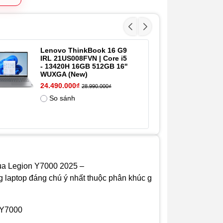
khe cắm ổ M.2
SSD, có thể
nâng cấp được
Màn hình
15.3" 2K
Lenovo ThinkBook 16 G9
[
- 9%
(2560x1600)
IRL 21US008FVN | Core i5
L
IPS, màn
- 13420H 16GB 512GB 16''
(U
nhám không
WUXGA (New)
1
cảm ứng, tỷ
2
24.490.000₫
28.990.000₫
lệ khung
63
So sánh
hình 16:9,
độ sáng
400nits, tần
số quét
180Hz,
100% sRGB,
NVidia G-
Sync, DC
 của Legion Y7000 2025 –
dimmer,
ng laptop đáng chú ý nhất thuộc phân khúc gaming tầm trung hư
màn giảm
ánh sáng
xanh bảo vệ
mắt công
n Y7000
nghệ TÜV