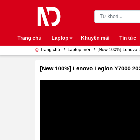
Trang chủ
Laptop
Khuyến mãi
Tin tức
Trang chủ
/
Laptop mới
/
[New 100%] Lenovo Le
[New 100%] Lenovo Legion Y7000 202