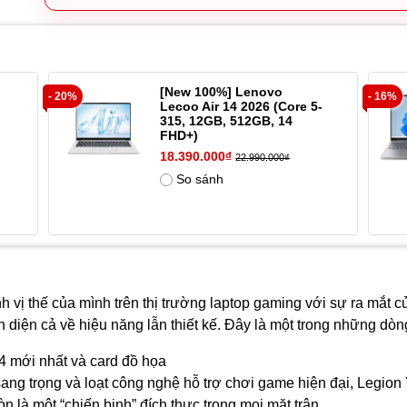
[New 100%] Lenovo
- 20%
- 16%
Lecoo Air 14 2026 (Core 5-
315, 12GB, 512GB, 14
FHD+)
18.390.000₫
22.990.000₫
So sánh
h vị thế của mình trên thị trường laptop gaming với sự ra mắt
diện cả về hiệu năng lẫn thiết kế. Đây là một trong những dò
14 mới nhất và card đồ họa
ang trọng và loạt công nghệ hỗ trợ chơi game hiện đại, Legio
òn là một “chiến binh” đích thực trong mọi mặt trận.