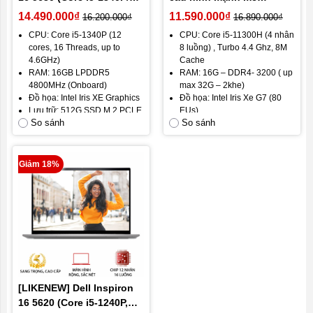
Ram 16GB/ SSD 512GB/ 16
chuyên đồ hoạ, văn
14.490.000₫
11.590.000₫
16.200.000₫
16.890.000₫
inch 2,5K)
phòng ( i5-11300H, RAM
CPU: Core i5-1340P (12
CPU: Core i5-11300H (4 nhân
16G, SSD 512G, VGA Intel
cores, 16 Threads, up to
8 luồng) , Turbo 4.4 Ghz, 8M
Iris Xe G7, Màn 15.6 inch
4.6GHz)
Cache
Full HD IPS )
RAM: 16GB LPDDR5
RAM: 16G – DDR4- 3200 ( up
4800MHz (Onboard)
max 32G – 2khe)
Đồ họa: Intel Iris XE Graphics
Đồ họa: Intel Iris Xe G7 (80
Lưu trữ: 512G SSD M.2 PCLE
EUs)
So sánh
So sánh
Nvme
Lưu trữ: SSD 512GB NVMe
Màn hình: 16” FHD+, 250nits
(max 1 ổ M.2)
WVA
Màn hình: 15.6″ Full HD IPS
Trọng lượng: 1.85 kg
Trọng lượng: 1.6Kg
Giảm 18%
Hệ điều hành: Windows 11
Hệ điều hành: Windows 11
Home
bản quyền
Pin: 4 cell - 54 WHr
Pin: 54 Wh (6 – 9 tiếng)
[LIKENEW] Dell Inspiron
16 5620 (Core i5-1240P,