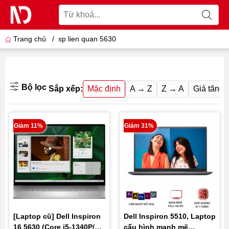
Trang chủ
/
sp lien quan 5630
Bộ lọc
Sắp xếp:
Mặc định
A → Z
Z → A
Giá tăng 
Giảm 11%
Giảm 31%
[Laptop cũ] Dell Inspiron
Dell Inspiron 5510, Laptop
16 5630 (Core i5-1340P/
cấu hình mạnh mẽ