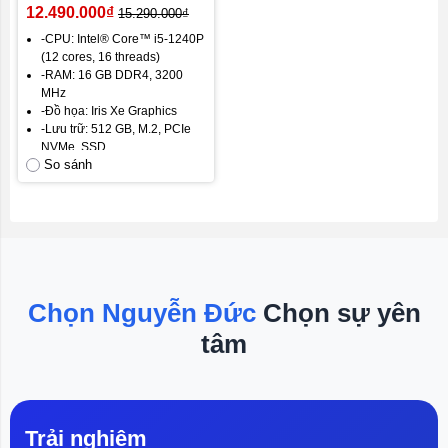
Ram 16GB, SSD 512GB,
12.490.000₫
15.290.000₫
VGA Iris Xe Graphics, Màn
-CPU: Intel® Core™ i5-1240P
16 inch Full HD+ WVA)
(12 cores, 16 threads)
-RAM: 16 GB DDR4, 3200
MHz
-Đồ họa: Iris Xe Graphics
-Lưu trữ: 512 GB, M.2, PCIe
NVMe, SSD
So sánh
-Màn hình: 16 inch FHD+
-Trọng lượng: 1.8 kg
- Hệ điều hành: Windows 11
bản quyền
- Pin: 4 Cell, 54 Wh
Chọn Nguyễn Đức
Chọn sự yên
tâm
Trải nghiệm