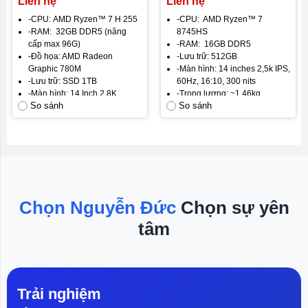
Liên hệ
Liên hệ
SSD 1TB | 14 inch 2.8K
(Ryzen 7-8745HS | RAM
-CPU: AMD Ryzen™ 7 H 255
-CPU: AMD Ryzen™ 7
120Hz )
16GB | SSD 512GB | VGA
-RAM: 32GB DDR5 (nâng
8745HS
780M | 14 inch FHD/2.5K
cấp max 96G)
-RAM: 16GB DDR5
ips)
-Đồ họa: AMD Radeon
-Lưu trữ: 512GB
Graphic 780M
-Màn hình: 14 inches 2,5k IPS,
-Lưu trữ: SSD 1TB
60Hz, 16:10, 300 nits
-Màn hình: 14 Inch 2,8K
-Trọng lượng: ~1,46kg
So sánh
So sánh
nhám 120Hz
- Hệ điều hành: Windows 11
-Trọng lượng: 1.45 kg
bản quyền
- Hệ điều hành: Windows 11
- Pin: 50WH
Chọn Nguyễn Đức
Chọn sự yên
tâm
Trải nghiệm