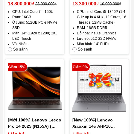
(Core 7 150U/ Ram 16GB/
16GB / 512GB / Iris Xe
18.800.000₫
13.300.000₫
23.990.000₫
16.990.000₫
SSD 512GB/ Màn 14 inch
Graphics / Màn 14 inch
CPU: Intel Core 7 – 150U
CPU: Intel Core i5-1340P (1.4
2K Touch)
2,5K)
Ram: 16GB
GHz up to 4.6Hz, 12 Cores, 16
Ổ cứng: 512GB PCIe NVMe
Threads, 12MB Cache)
SSD
RAM: 16GB DDR5
Màn: 14″ (1920 x 1200) 2K,
Đồ họa: Iris Xe Graphics
LED, Touch
Lưu trữ: 512 SSD NVMe
Vỏ: Nhôm
Màn hình: 14" FHD+
So sánh
So sánh
(1920x1200, 16:10)
Trọng lượng: 1.55 kg
Hệ điều hành: Windows 11
Pin: 54Wh - 4 cell
Giảm 15%
Giảm 9%
[Mới 100%] Lenovo Lecoo
[New 100%] Lenovo
Pro 14 2025 (N155A) (
Xiaoxin 14c AHP10
Ryzen 7-H 255 | Ram 32G |
(Ideapad Slim 3 2025)