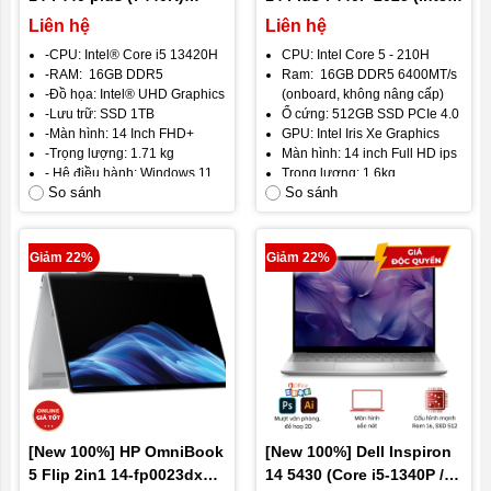
(Core i5-13420H / Ram
Core 5 – 210H/ Ram 16GB/
Liên hệ
Liên hệ
16GB / SSD 1TB/ 14 inch
SSD 512GB/ Màn 14 inch
-CPU: Intel® Core i5 13420H
CPU: Intel Core 5 - 210H
FHD+)
FHD ips)
-RAM: 16GB DDR5
Ram: 16GB DDR5 6400MT/s
-Đồ họa: Intel® UHD Graphics
(onboard, không nâng cấp)
-Lưu trữ: SSD 1TB
Ổ cứng: 512GB SSD PCIe 4.0
-Màn hình: 14 Inch FHD+
GPU: Intel Iris Xe Graphics
-Trọng lượng: 1.71 kg
Màn hình: 14 inch Full HD ips
- Hệ điều hành: Windows 11
Trọng lượng: 1,6kg
So sánh
So sánh
- Pin: 4 cell - 54 WHr
Giảm 22%
Giảm 22%
[New 100%] HP OmniBook
[New 100%] Dell Inspiron
5 Flip 2in1 14-fp0023dx
14 5430 (Core i5-1340P /