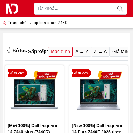
Trang chủ
/
sp lien quan 7440
Bộ lọc
Sắp xếp:
Mặc định
A → Z
Z → A
Giá tăng 
Giảm 24%
Giảm 22%
[Mới 100%] Dell Inspiron
[New 100%] Dell Inspiron
14 7440 plus (7440R)
14 Plus 7440F 2025 (Intel