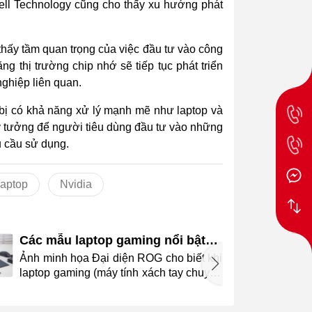
ll Technology cũng cho thấy xu hướng phát
thấy tầm quan trọng của việc đầu tư vào công
g thị trường chip nhớ sẽ tiếp tục phát triển
ghiệp liên quan.
 bị có khả năng xử lý mạnh mẽ như laptop và
 lý tưởng để người tiêu dùng đầu tư vào những
u cầu sử dụng.
laptop
Nvidia
Các mẫu laptop gaming nổi bật
của ROG 20 năm qua
Ảnh minh họa Đại diện ROG cho biết khi
Ả
laptop gaming (máy tính xách tay chuyên
dụng để chơi game) ngày càng phổ biến,
thương hiệu tập trung nâng cấp hiệu