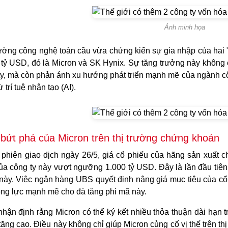
Ảnh minh họa
rường công nghệ toàn cầu vừa chứng kiến sự gia nhập của hai 
 tỷ USD, đó là Micron và SK Hynix. Sự tăng trưởng này không
ty, mà còn phản ánh xu hướng phát triển mạnh mẽ của ngành c
ừ trí tuệ nhân tạo (AI).
bứt phá của Micron trên thị trường chứng khoán
 phiên giao dịch ngày 26/5, giá cổ phiếu của hãng sản xuất ch
ủa công ty này vượt ngưỡng 1.000 tỷ USD. Đây là lần đầu tiên
 này. Việc ngân hàng UBS quyết định nâng giá mục tiêu của c
ộng lực mạnh mẽ cho đà tăng phi mã này.
hận định rằng Micron có thể ký kết nhiều thỏa thuận dài hạn t
ăng cao. Điều này không chỉ giúp Micron củng cố vị thế trên thị