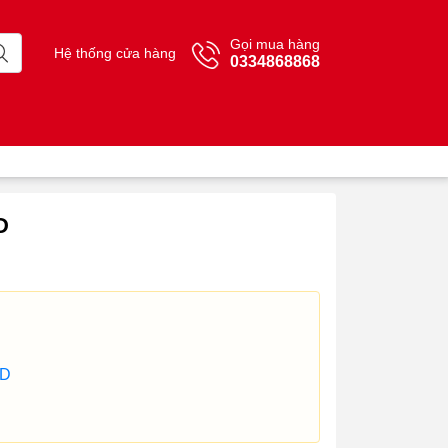
Gọi mua hàng
Hệ thống cửa hàng
0334868868
D
SD