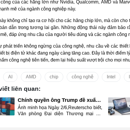
 công của các hãng lớn như Nvidia, Qualcomm, AMD và Marve
 mạnh mẽ của ngành công nghiệp này.
này không chỉ tạo ra cơ hội cho các hãng chip lớn, mà còn cho 
bán dẫn trong tương lai gần. Những động thái này đảm bảo rằn
mẽ, đáp ứng nhu cầu của người tiêu dùng và các ngành công n
ự phát triển không ngừng của công nghệ, nhu cầu về các thiết
hiết bị điện tử khác đang ngày càng tăng cao. Đây là thời điểm
hẩm công nghệ tiên tiến, đem lại hiệu suất vượt trội cho mọi nh
AI
AMD
chip
công nghệ
Intel
viết liên quan:
Chính quyền ông Trump đề xuất
áp thuế bổ sung với 60 nền kinh
Ảnh minh họa Ngày 2/6,Reuterscho biết,
tế
Văn phòng Đại diện Thương mại Mỹ
(USTR) công bố kết luận một cuộc điều
tra theo Điều 301 về các hành vi thương