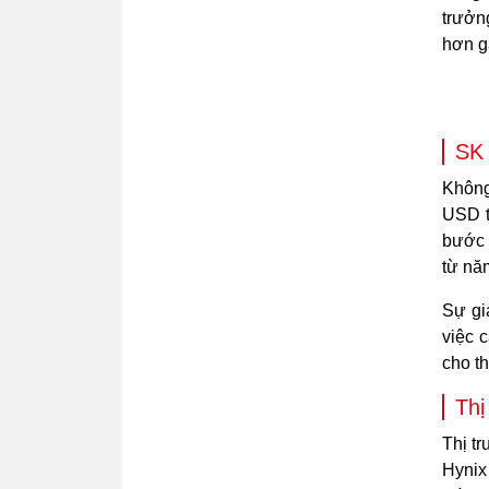
trưởn
hơn g
SK 
Không
USD t
bước 
từ nă
Sự gi
việc 
cho t
Thị
Thị t
Hynix