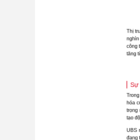
Thị t
nghìn
công 
tăng t
Sự 
Trong
hóa c
trọng
tạo đ
UBS n
đang t