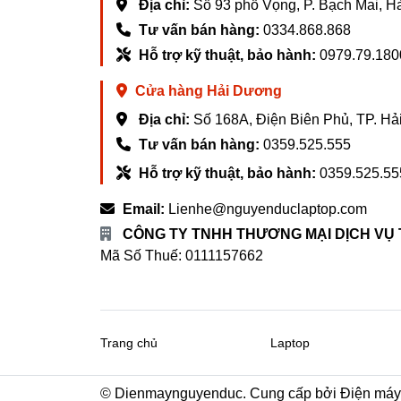
Địa chỉ:
Số 93 phố Vọng, P. Bạch Mai, H
Tư vấn bán hàng:
0334.868.868
Hỗ trợ kỹ thuật, bảo hành:
0979.79.180
Cửa hàng Hải Dương
Địa chỉ:
Số 168A, Điện Biên Phủ, TP. H
Tư vấn bán hàng:
0359.525.555
Hỗ trợ kỹ thuật, bảo hành:
0359.525.55
Email:
Lienhe@nguyenduclaptop.com
CÔNG TY TNHH THƯƠNG MẠI DỊCH VỤ
Mã Số Thuế: 0111157662
Trang chủ
Laptop
© Dienmaynguyenduc. Cung cấp bởi Điện má