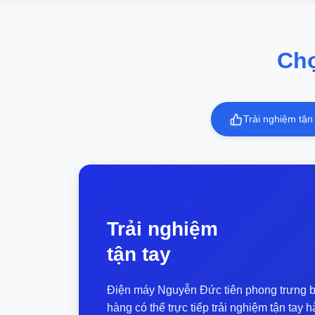
những tiêu chuẩn mới. Ở nhóm máy tính
mỏng nhẹ, Lenovo Yoga Slim 7a là đại
diện mới nhất gia nhập cuộc đua. Máy
được bán tại Việt Nam với giá 38 triệu
Ch
đồng, cùng phân khúc với những sản
phẩm như MacBook Air M5, Asus
Zenbook 14 OLED, MSI Prestige 13
AI+... Thông Tin Chi Tiết Mẫu máy mới
Trải nghiệm tận
của Lenovo được...
Trải nghiệm
tận tay
Điện máy Nguyễn Đức tiên phong trưng b
hàng có thể trực tiếp trải nghiệm tận ta