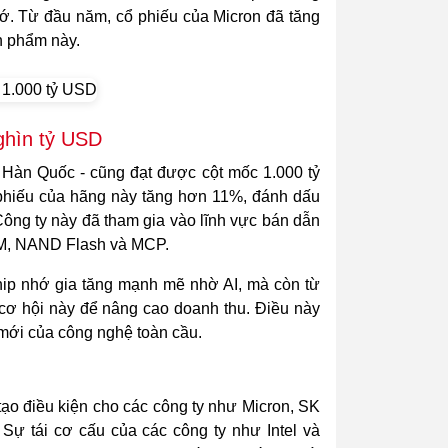
hớ. Từ đầu năm, cổ phiếu của Micron đã tăng
n phẩm này.
nghìn tỷ USD
 Hàn Quốc - cũng đạt được cột mốc 1.000 tỷ
ổ phiếu của hãng này tăng hơn 11%, đánh dấu
Công ty này đã tham gia vào lĩnh vực bán dẫn
M, NAND Flash và MCP.
hip nhớ gia tăng mạnh mẽ nhờ AI, mà còn từ
cơ hội này để nâng cao doanh thu. Điều này
 mới của công nghệ toàn cầu.
tạo điều kiện cho các công ty như Micron, SK
Sự tái cơ cấu của các công ty như Intel và