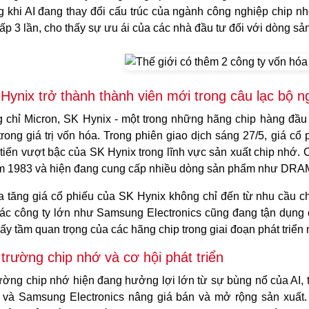
g khi AI đang thay đổi cấu trúc của ngành công nghiệp chip n
ấp 3 lần, cho thấy sự ưu ái của các nhà đầu tư đối với dòng sả
Hynix trở thành thành viên mới trong câu lạc bộ 
 chỉ Micron, SK Hynix - một trong những hãng chip hàng đầu
rong giá trị vốn hóa. Trong phiên giao dịch sáng 27/5, giá c
tiến vượt bậc của SK Hynix trong lĩnh vực sản xuất chip nhớ. 
m 1983 và hiện đang cung cấp nhiều dòng sản phẩm như DRA
a tăng giá cổ phiếu của SK Hynix không chỉ đến từ nhu cầu c
các công ty lớn như Samsung Electronics cũng đang tận dụng 
hấy tầm quan trọng của các hãng chip trong giai đoạn phát triển
 trường chip nhớ và cơ hội phát triển
rường chip nhớ hiện đang hưởng lợi lớn từ sự bùng nổ của AI, 
 và Samsung Electronics nâng giá bán và mở rộng sản xuất. 