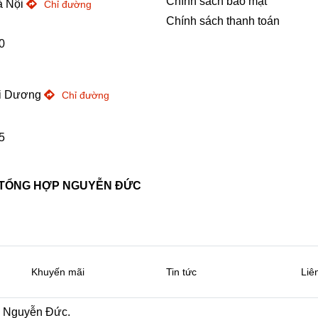
Chính sách bảo mật
à Nội
Chỉ đường
Chính sách thanh toán
0
ải Dương
Chỉ đường
5
 TỔNG HỢP NGUYỄN ĐỨC
Khuyến mãi
Tin tức
Liê
y Nguyễn Đức.