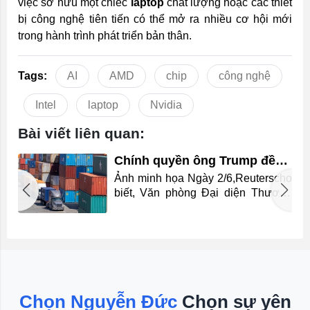
việc sở hữu một chiếc
laptop
chất lượng hoặc các thiết
bị công nghệ tiên tiến có thể mở ra nhiều cơ hội mới
trong hành trình phát triển bản thân.
Tags:
AI
AMD
chip
công nghệ
Intel
laptop
Nvidia
Bài viết liên quan:
Chính quyền ông Trump đề
xuất áp thuế bổ sung với 60
Ảnh minh họa Ngày 2/6,Reuterscho
nền kinh tế
n
biết, Văn phòng Đại diện Thương
i
mại Mỹ (USTR) công bố kết luận
n
một cuộc điều tra theo Điều 301 về
u
các hành vi thương mại không công
g
bằng. Thông Tin Chi Tiết Theo đó,
i
USTR cho rằng 60 nền kinh tế đã
.
không có biện pháp hợp lý nhằm
á
ngăn chặn lưu thông các sản phẩm
Chọn Nguyễn Đức
Chọn sự yên
i
được sản xuất bằng lao động