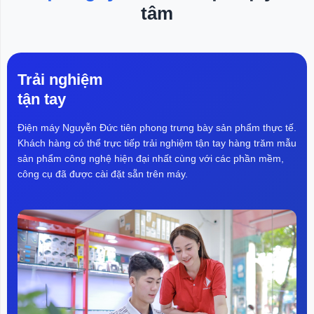
tâm
r
cưỡng bức, gây bất lợi cho Mỹ
I
trong cạnh tranh thương mại. Vì vậy,
cơ quan này đề xuất áp thuế bổ
sung 10% lên hàng hóa Canada,
Ecuador, EU,...
Trải nghiệm
tận tay
Điện máy Nguyễn Đức tiên phong trưng bày sản phẩm thực tế.
Khách hàng có thể trực tiếp trải nghiệm tận tay hàng trăm mẫu
sản phẩm công nghệ hiện đại nhất cùng với các phần mềm,
công cụ đã được cài đặt sẵn trên máy.