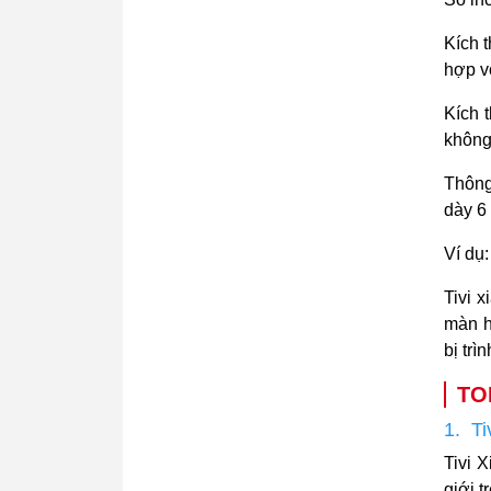
Kích 
hợp v
Kích 
không 
Thông
dày 6
Ví dụ
Tivi 
màn h
bị trì
TOP
1. Ti
Tivi 
giới t