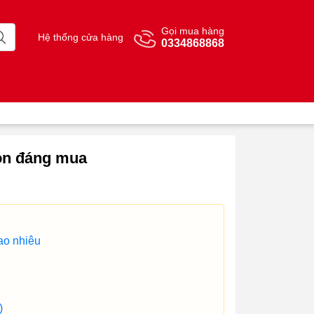
Gọi mua hàng
Hệ thống cửa hàng
0334868868
họn đáng mua
bao nhiêu
)