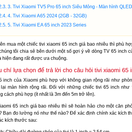
3. Tivi Xiaomi TV5 Pro 65 inch Siêu Mỏng - Màn hình QLED
4. Tivi Xiaomi A65 2024 (2GB - 32GB)
5. Tivi Xiaomi EA 65 inch 2023 Series
ên mua một chiếc tivi xiaomi 65 inch giá bao nhiêu thì phù hợ
chúng tôi chia sẻ bên dưới một số gợi ý về dòng TV 65 inch c
à hiện đang rất được ưa chuộng.
u chí lựa chọn để trả lời cho câu hỏi tivi xiaomi 65
65 inch của Xiaomi phù hợp với không gian rộng rãi như ph
lại màn hình rộng rãi. Đối với những chiếc tivi 65 inch như 
g cách phù hợp (ít nhất là 3m đến 5m trở lên).
Xiaomi 65 inch giá bao nhiêu thì sẽ hoàn hảo cho một căn phò
? Bạn đo lường nó như thế nào? Để xác định chính xác kích thư
ác kích thước sau:
h: Chiều dài đường chéo của tivi là 1 inch = 2,54 cm.