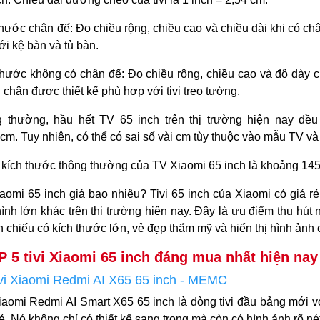
thước chân đế: Đo chiều rộng, chiều cao và chiều dài khi có c
ới kệ bàn và tủ bàn.
thước không có chân đế: Đo chiều rộng, chiều cao và độ dày c
chân được thiết kế phù hợp với tivi treo tường.
 thường, hầu hết TV 65 inch trên thị trường hiện nay đề
 cm. Tuy nhiên, có thể có sai số vài cm tùy thuộc vào mẫu TV và
: kích thước thông thường của TV Xiaomi 65 inch là khoảng 14
xiaomi 65 inch giá bao nhiêu? Tivi 65 inch của Xiaomi có giá rẻ
ình lớn khác trên thị trường hiện nay. Đây là ưu điểm thu hút
nh chiếu có kích thước lớn, vẻ đẹp thẩm mỹ và hiển thị hình ảnh
 5 tivi Xiaomi 65 inch đáng mua nhất hiện nay
vi Xiaomi Redmi AI X65 65 inch - MEMC
Xiaomi Redmi AI Smart X65 65 inch là dòng tivi đầu bảng mới 
rẻ. Nó không chỉ có thiết kế sang trọng mà còn có hình ảnh rõ n