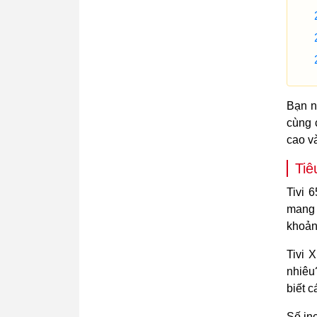
Bạn n
cùng 
cao v
Tiê
Tivi 
mang 
khoản
Tivi 
nhiêu
biết c
Số inc