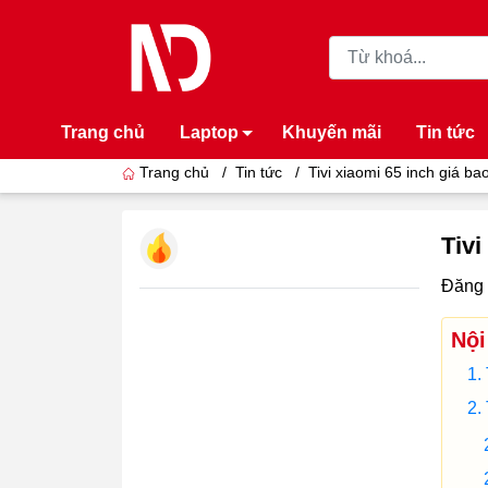
Trang chủ
Laptop
Khuyến mãi
Tin tức
Trang chủ
/
Tin tức
/
Tivi xiaomi 65 inch giá b
Tivi
Đăng 
Nội