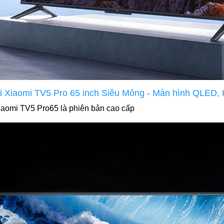
vi Xiaomi TV5 Pro 65 inch Siêu Mỏng - Màn hình QLED, 
Xiaomi TV5 Pro65 là phiên bản cao cấp