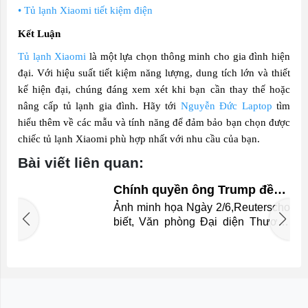
• Tủ lạnh Xiaomi tiết kiệm điện
Kết Luận
Tủ lạnh Xiaomi
là một lựa chọn thông minh cho gia đình hiện
đại. Với hiệu suất tiết kiệm năng lượng, dung tích lớn và thiết
kế hiện đại, chúng đáng xem xét khi bạn cần thay thế hoặc
nâng cấp tủ lạnh gia đình. Hãy tới
Nguyễn Đức Laptop
tìm
hiểu thêm về các mẫu và tính năng để đảm bảo bạn chọn được
chiếc tủ lạnh Xiaomi phù hợp nhất với nhu cầu của bạn.
Bài viết liên quan:
Chính quyền ông Trump đề
xuất áp thuế bổ sung với 60
Ảnh minh họa Ngày 2/6,Reuterscho
nền kinh tế
n
biết, Văn phòng Đại diện Thương
i
mại Mỹ (USTR) công bố kết luận
n
một cuộc điều tra theo Điều 301 về
u
các hành vi thương mại không công
g
bằng. Thông Tin Chi Tiết Theo đó,
i
USTR cho rằng 60 nền kinh tế đã