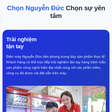
.
không có biện pháp hợp lý nhằm
á
ngăn chặn lưu thông các sản phẩm
Chọn Nguyễn Đức
Chọn sự yên
i
được sản xuất bằng lao động
tâm
r
cưỡng bức, gây bất lợi cho Mỹ
I
trong cạnh tranh thương mại. Vì vậy,
cơ quan này đề xuất áp thuế bổ
sung 10% lên hàng hóa Canada,
Ecuador, EU,...
Trải nghiệm
tận tay
Điện máy Nguyễn Đức tiên phong trưng bày sản phẩm thực tế.
Khách hàng có thể trực tiếp trải nghiệm tận tay hàng trăm mẫu
sản phẩm công nghệ hiện đại nhất cùng với các phần mềm,
công cụ đã được cài đặt sẵn trên máy.