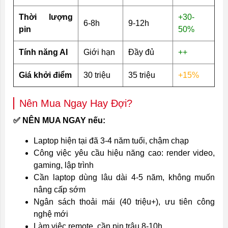
Thời lượng
+30-
6-8h
9-12h
pin
50%
Tính năng AI
Giới hạn
Đầy đủ
++
Giá khởi điểm
30 triệu
35 triệu
+15%
Nên Mua Ngay Hay Đợi?
✅ NÊN MUA NGAY nếu:
Laptop hiện tại đã 3-4 năm tuổi, chậm chạp
Công việc yêu cầu hiệu năng cao: render video,
gaming, lập trình
Cần laptop dùng lâu dài 4-5 năm, không muốn
nâng cấp sớm
Ngân sách thoải mái (40 triệu+), ưu tiên công
nghệ mới
Làm việc remote, cần pin trâu 8-10h