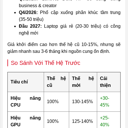
business & creator
Q4/2026:
Phổ cập xuống phân khúc tầm trung
(35-50 triệu)
Đầu 2027:
Laptop giá rẻ (20-30 triệu) có công
nghệ mới
Giá khởi điểm cao hơn thế hệ cũ 10-15%, nhưng sẽ
giảm nhanh sau 3-6 tháng khi nguồn cung ổn định.
So Sánh Với Thế Hệ Trước
Thế hệ
Thế hệ
Cải
Tiêu chí
cũ
mới
thiện
Hiệu năng
+30-
100%
130-145%
CPU
45%
Hiệu năng
+25-
100%
125-140%
GPU
40%