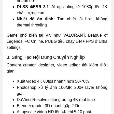
nhanh hơn
DLSS 4/FSR 3.1:
AI upscaling từ 1080p lên 4K
chất lượng cao
Nhiệt độ ổn định:
Tản nhiệt tốt hơn, không
thermal throttling
Game phổ biến tại VN như VALORANT, League of
Legends, FC Online, PUBG đều chạy 144+ FPS ở Ultra
settings.
3. Sáng Tạo Nội Dung Chuyên Nghiệp
Content creator, designer, video editor tiết kiệm thời
gian:
Xuất video 4K 60fps nhanh hơn 50-70%
Photoshop xử lý ảnh 100MP, 200+ layer không
giật
DaVinci Resolve color grading 4K real-time
Blender render 3D nhanh gấp 2 lần
AI upscale video HD lên 4K chỉ 5-10 phút