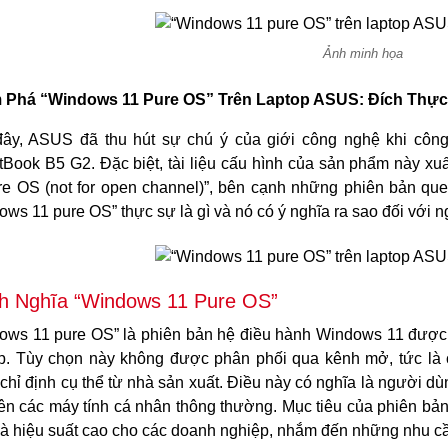
Ảnh minh họa
Phá “Windows 11 Pure OS” Trên Laptop ASUS: Đích Thực
ây, ASUS đã thu hút sự chú ý của giới công nghệ khi công
tBook B5 G2. Đặc biệt, tài liệu cấu hình của sản phẩm này x
re OS (not for open channel)”, bên cạnh những phiên bản q
ows 11 pure OS” thực sự là gì và nó có ý nghĩa ra sao đối với 
h Nghĩa “Windows 11 Pure OS”
ows 11 pure OS” là phiên bản hệ điều hành Windows 11 được t
p. Tùy chọn này không được phân phối qua kênh mở, tức là c
chỉ định cụ thể từ nhà sản xuất. Điều này có nghĩa là người dù
rên các máy tính cá nhân thông thường. Mục tiêu của phiên bả
và hiệu suất cao cho các doanh nghiệp, nhắm đến những nhu cầu 