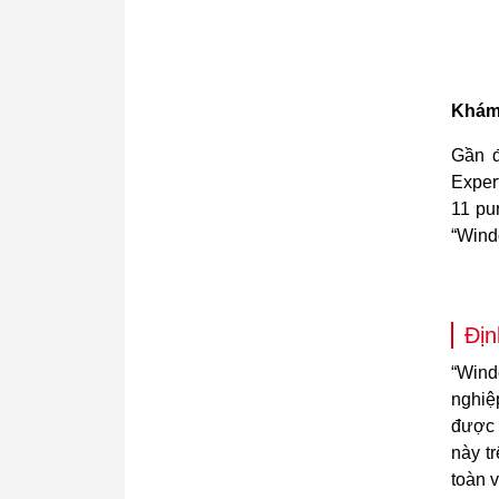
Khám 
Gần đ
Exper
11 pu
“Wind
Địn
“Wind
nghiệ
được 
này t
toàn 