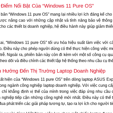
Điểm Nổi Bật Của “Windows 11 Pure OS”
 bản “Windows 11 pure OS” mang lại nhiều lợi ích đáng kể cho
ược nâng cao với những cập nhật và tính năng bảo vệ thông 
 cho các thiết bị doanh nghiệp, hệ điều hành này giúp giảm thi
.
ai, “Windows 11 pure OS” tối ưu hóa hiệu suất làm việc vớ
p. Điều này cho phép người dùng có thể thực hiện công việc mộ
trễ. Ngoài ra, phiên bản này còn đi kèm với một số công cụ quản
heo dõi và điều chỉnh các thiết lập hệ thống theo nhu cầu cụ t
 Hưởng Đến Thị Trường Laptop Doanh Nghiệp
ất hiện của “Windows 11 pure OS” trên dòng laptop ASUS Expe
rong ngành công nghiệp laptop doanh nghiệp. Với việc cung c
 chỉ khẳng định vị thế của mình trong việc đáp ứng nhu cầu 
 nghiệp tiếp cận những công nghệ mới nhất. Điều này có thể 
ua phát triển các giải pháp tương tự, tạo ra lợi ích cho người t