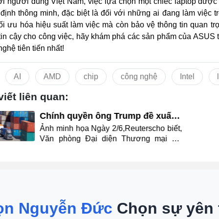
ới người dùng Việt Nam, việc lựa chọn một chiếc laptop được 
 định thông minh, đặc biệt là đối với những ai đang làm việc
tối ưu hóa hiệu suất làm việc mà còn bảo vệ thông tin quan t
tin cậy cho công việc, hãy khám phá các sản phẩm của ASUS 
ghệ tiên tiến nhất!
AI
AMD
chip
công nghệ
Intel
viết liên quan:
Chính quyền ông Trump đề xuất
áp thuế bổ sung với 60 nền kinh
Ảnh minh họa Ngày 2/6,Reuterscho biết,
tế
Văn phòng Đại diện Thương mại Mỹ
(USTR) công bố kết luận một cuộc điều
tra theo Điều 301 về các hành vi thương
mại không công bằng. Thông Tin Chi
Tiết Theo đó, USTR cho rằng 60 nền
kinh tế đã không có biện pháp hợp lý
nhằm ngăn chặn lưu thông các sản
ọn Nguyễn Đức
Chọn sự yên
phẩm được sản xuất bằng lao động