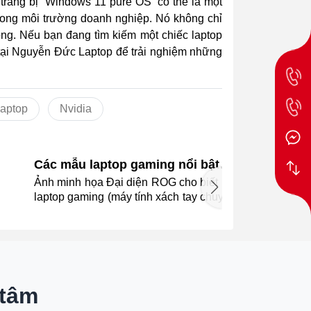
trang bị “Windows 11 pure OS” có thể là một
 trong môi trường doanh nghiệp. Nó không chỉ
rọng. Nếu bạn đang tìm kiếm một chiếc laptop
tại Nguyễn Đức Laptop để trải nghiệm những
laptop
Nvidia
Các mẫu laptop gaming nổi bật
của ROG 20 năm qua
Ảnh minh họa Đại diện ROG cho biết khi
Ả
laptop gaming (máy tính xách tay chuyên
dụng để chơi game) ngày càng phổ biến,
thương hiệu tập trung nâng cấp hiệu
năng, đồng thời liên tục thử nghiệm
hướng thiết kế mới. 20 năm qua, hãng
giới thiệu nhiều dòng có cách tiếp cận
khác biệt - từ laptop gaming mỏng nhẹ
 tâm
đến thiết bị lai giữa tablet và laptop.