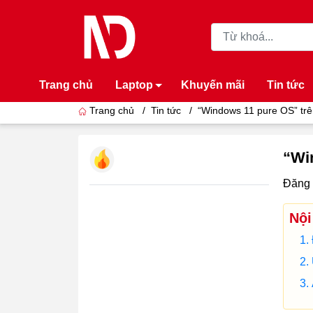
Trang chủ
Laptop
Khuyến mãi
Tin tức
Trang chủ
/
Tin tức
/
“Windows 11 pure OS” trê
“Wi
Đăng 
Nội