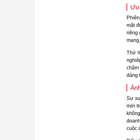
Ưu 
Phiên
mật đ
riêng
mạng
Thứ h
nghiệ
chậm 
dàng t
Ảnh
Sự xu
mới t
không
doanh
cuộc đ