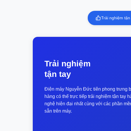
phẩm như MacBook Air M5, Asus
Zenbook 14 OLED, MSI Prestige 13
AI+... Thông Tin Chi Tiết Mẫu máy mới
Trải nghiệm tận
của Lenovo được...
Trải nghiệm
tận tay
Điện máy Nguyễn Đức tiên phong trưng b
hàng có thể trực tiếp trải nghiệm tận ta
nghệ hiện đại nhất cùng với các phần mề
sẵn trên máy.