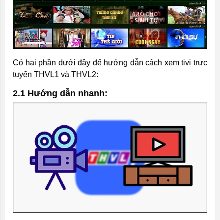
Có hai phần dưới đây để hướng dẫn cách xem tivi trực
tuyến THVL1 và THVL2:
2.1 Hướng dẫn nhanh: