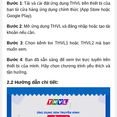
Bước 1
: Tải và cài đặt ứng dụng THVL trên thiết bị của
bạn từ cửa hàng ứng dụng chính thức (App Store hoặc
Google Play).
Bước 2
: Mở ứng dụng THVL và đăng nhập hoặc tạo tài
khoản nếu cần.
Bước 3
: Chọn kênh tivi THVL1 hoặc THVL2 mà bạn
muốn xem.
Bước 4
: Bạn đã sẵn sàng để xem tivi trực tuyến trên
thiết bị của mình. Hãy chọn chương trình yêu thích và
tận hưởng.
2.2 Hướng dẫn chi tiết: