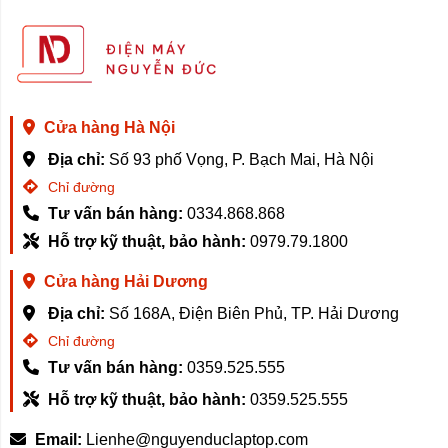
Cửa hàng Hà Nội
Địa chỉ:
Số 93 phố Vọng, P. Bạch Mai, Hà Nội
Chỉ đường
Tư vấn bán hàng:
0334.868.868
Hỗ trợ kỹ thuật, bảo hành:
0979.79.1800
Cửa hàng Hải Dương
Địa chỉ:
Số 168A, Điện Biên Phủ, TP. Hải Dương
Chỉ đường
Tư vấn bán hàng:
0359.525.555
Hỗ trợ kỹ thuật, bảo hành:
0359.525.555
Email:
Lienhe@nguyenduclaptop.com