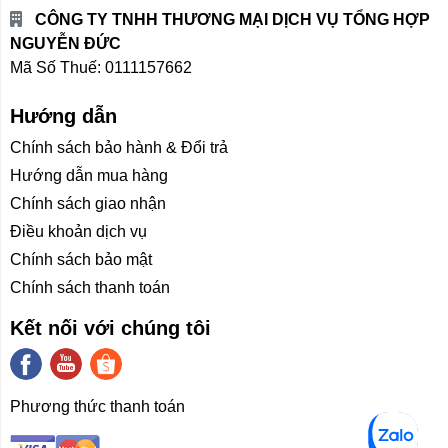
CÔNG TY TNHH THƯƠNG MẠI DỊCH VỤ TỔNG HỢP
NGUYỄN ĐỨC
Mã Số Thuế: 0111157662
Hướng dẫn
Chính sách bảo hành & Đổi trả
Hướng dẫn mua hàng
Chính sách giao nhận
Điều khoản dịch vụ
Chính sách bảo mật
Chính sách thanh toán
Kết nối với chúng tôi
Phương thức thanh toán