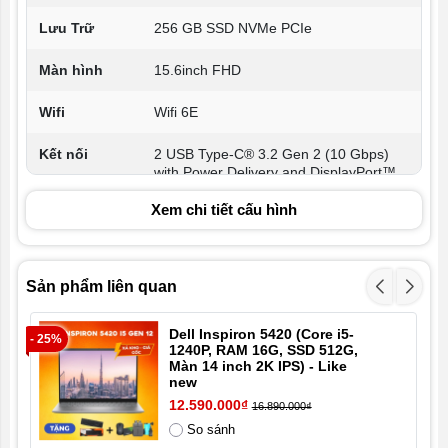
Lưu Trữ
256 GB SSD NVMe PCIe
Màn hình
15.6inch FHD
Wifi
Wifi 6E
Kết nối
2 USB Type-C® 3.2 Gen 2 (10 Gbps)
with Power Delivery and DisplayPort™
1.4 ports
2 USB 3.2 Gen 1 Type-A ports
Xem chi tiết cấu hình
1 Universal audio port
1 HDMI 1.4 port
Sản phẩm liên quan
Trọng lượng
2.05 kg
Pin
4 Cell, 64 Wh
Dell Inspiron 5420 (Core i5-
- 25%
- 3
1240P, RAM 16G, SSD 512G,
Màn 14 inch 2K IPS) - Like
Hệ điều hành
Windows bản quyền
new
12.590.000₫
16.890.000₫
Tình trạng
Likenew 99%
So sánh