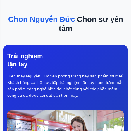
Màn hình lớn 15.6 inch, xem phim cực đã
Chọn Nguyễn Đức
Chọn sự yên
Là một chiếc laptop dòng cao cấp, laptop Dell Inspiron
tâm
5593 sở hữu màn hình rộng ấn tượng có kích
thước15.6in độ phân giải
Full HD
sắc nét, Viền mỏng
Khi bạn xem video, hình ảnh sống động như thế giới
Trải nghiệm
thực, màu sắc phong phú và rực rỡ, cho bạn đắm chìm
tận tay
vào những bộ phim yêu thích.
Điện máy Nguyễn Đức tiên phong trưng bày sản phẩm thực tế.
Khách hàng có thể trực tiếp trải nghiệm tận tay hàng trăm mẫu
sản phẩm công nghệ hiện đại nhất cùng với các phần mềm,
công cụ đã được cài đặt sẵn trên máy.