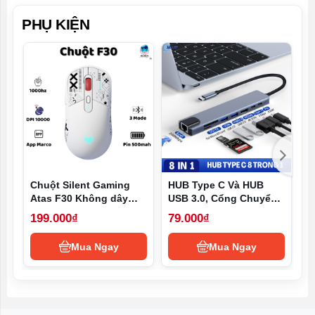
PHỤ KIỆN
Chuột Silent Gaming
HUB Type C Và HUB
T
Atas F30 Không dây
USB 3.0, Cổng Chuyển
t
Bluetooth - 3 MODE -
Đổi HUB USB Type-C,
h
199.000₫
79.000₫
1
Sử dụng liên tục 50h -
USB 3.0 to HDMI,USB
p
Có app Marco
3.0, SD, TF,RJ45, PD
Mua Ngay
Mua Ngay
Type-C