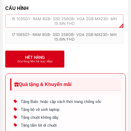
CẤU HÌNH
I5 1035G1- RAM 8GB- SSD 256GB- VGA 2GB MX230- MH
15.6IN FHD
I7 1065G1- RAM 8GB- SSD 256GB- VGA 2GB MX230- MH
15.6IN FHD
HẾT HÀNG
(Vui lòng liên hệ trực tiếp)
Quà tặng & Khuyến mãi
Tặng Balo hoặc cặp xách thời trang chống sốc
Tặng bộ vệ sinh laptop
Tặng chuột không dây
Tặng tấm lót di chuột