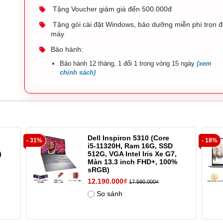
Tặng Voucher giảm giá đến 500.000đ
Tặng gói cài đặt Windows, bảo dưỡng miễn phí trọn đ
máy
Bảo hành:
Bảo hành 12 tháng, 1 đổi 1 trong vòng 15 ngày
(xem
chính sách)
Dell Inspiron 5310 (Core
- 31%
- 18%
i5-11320H, Ram 16G, SSD
)
512G, VGA Intel Iris Xe G7,
Màn 13.3 inch FHD+, 100%
sRGB)
12.190.000₫
17.590.000₫
So sánh