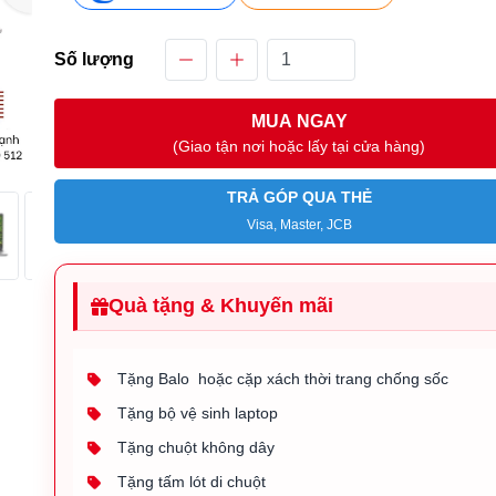
Số lượng
MUA NGAY
(Giao tận nơi hoặc lấy tại cửa hàng)
TRẢ GÓP QUA THẺ
Visa, Master, JCB
Quà tặng & Khuyến mãi
Tặng Balo hoặc cặp xách thời trang chống sốc
Tặng bộ vệ sinh laptop
Tặng chuột không dây
Tặng tấm lót di chuột