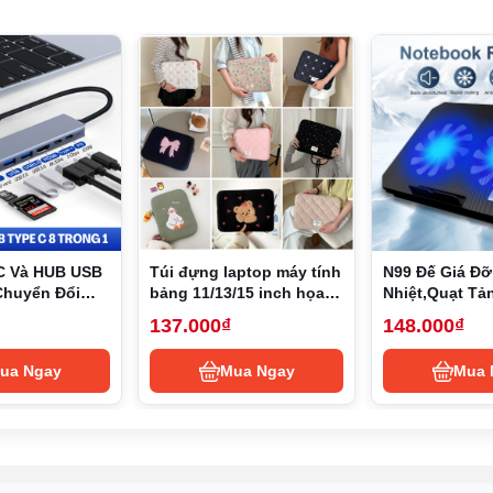
ượng hiển thị tốt
ân giải Full HD (1920x1080), mang đến khả năng hiển thị rõ nét trong từng 
 với các dòng laptop phổ thông khác, nhất là khi lướt web, xem video hoặc
 còn giảm thiểu tình trạng mỏi mắt, phù hợp với học sinh phải sử dụng máy t
có lớp chống chói, giúp giảm bớt ánh sáng phản chiếu khi sử dụng máy ngoà
 thể dễ dàng học tập ở bất kỳ đâu mà không gặp khó khăn về chất lượng hiể
h mẽ, vượt trội
C Và HUB USB
Túi đựng laptop máy tính
N99 Đế Giá Đỡ
Chuyển Đổi
bảng 11/13/15 inch họa
Nhiệt,Quạt Tả
Core i5 thế hệ thứ 12, một con chip mạnh mẽ đủ để xử lý tốt các tác vụ học
ype-C, USB 3.0
tiết hoạt hình phong
Laptop,Đế Nâ
137.000₫
148.000₫
im giải trí. So với các dòng chip thế hệ cũ, Intel Core i5 thế hệ 12 có khả nă
B 3.0, SD,
cách Hàn Quốc
Nhiệt Cho 13,3
nh trạng giật, lag.
D Type-C
2 USB
ua Ngay
Mua Ngay
Mua 
 tích hợp Intel Iris XE Graphics, đủ để xử lý tốt các phần mềm học tập, giả
 Điều này giúp Dell Inspiron 3520 trở thành lựa chọn lý tưởng cho học sin