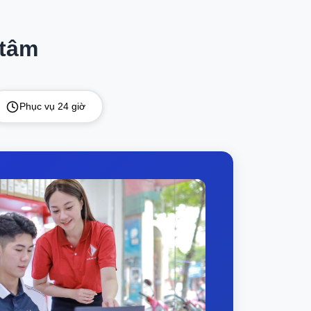
g kết nối cần thiết như 2 USB 3.2 Gen 1, HDMI, và
 tâm
Điều này rất tiện lợi cho học sinh khi muốn trình
 lượng. Điều này rất quan trọng đối với các bạn học
Phục vụ 24 giờ
ành cho học sinh , sinh viên.
Dell Inspiron 3520
hanh tay đặt mua để trải nghiệm những ưu điểm mà