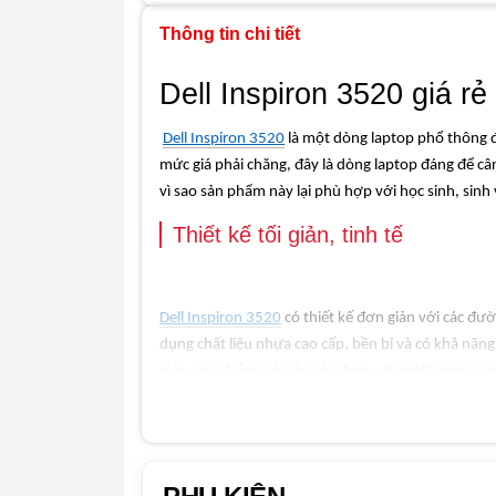
Thông tin chi tiết
Dell Inspiron 3520 giá r
Dell Inspiron 3520
là một dòng laptop phổ thông đ
mức giá phải chăng, đây là dòng laptop đáng để câ
vì sao sản phẩm này lại phù hợp với học sinh, sinh 
Thiết kế tối giản, tinh tế
Dell Inspiron 3520
có thiết kế đơn giản với các đư
dụng chất liệu nhựa cao cấp, bền bỉ và có khả năn
giúp sản phẩm trở nên phù hợp với môi trường h
Với kích thước màn hình chỉ 15.6 inch, Dell Inspi
vừa phải giúp việc cầm nắm và di chuyển trở nên d