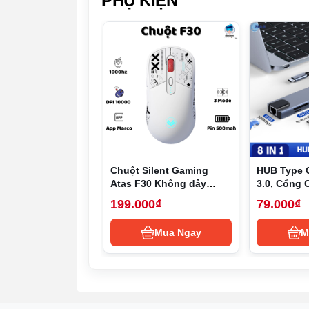
PHỤ KIỆN
Màn hình 120Hz mượt mà, chất l
Dell Inspiron 3520 sở hữu màn hình 15.6 inch độ ph
quét 120Hz, giúp hiển thị hình ảnh mượt mà hơn so
không chỉ mang lại trải nghiệm thị giác tốt hơn mà
Bên cạnh đó, màn hình của
Dell Inspiron 3520
còn 
một điểm cộng lớn, nhất là khi các bạn học sinh có
Chip Intel Core i5 thế hệ 12 mạn
Chuột Silent Gaming
HUB Type 
Atas F30 Không dây
3.0, Cổng 
Dell Inspiron 3520
được trang bị bộ vi xử lý Intel 
Bluetooth - 3 MODE - Sử
HUB USB T
199.000₫
79.000₫
tin trên internet, chỉnh sửa ảnh cơ bản và cả xem ph
dụng liên tục 50h - Có
to HDMI,US
máy có thể hoạt động lâu dài mà không lo lắng về tì
app Marco
TF,RJ45, P
Mua Ngay
M
Điểm cộng khác là con chip này được trang bị đồ họa
đại mà không làm ảnh hưởng đến hiệu năng tổng thể.