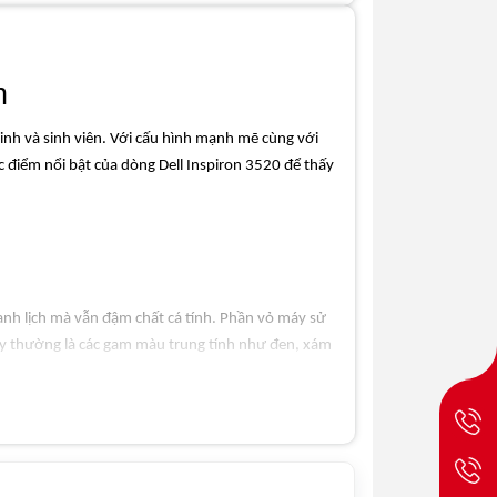
Hệ điều hành
Windows 11
bản quyền
Tình trạng
Mới 100% Full
h
box, nhập khẩu
inh và sinh viên. Với cấu hình mạnh mẽ cùng với
ặc điểm nổi bật của dòng Dell Inspiron 3520 để thấy
hanh lịch mà vẫn đậm chất cá tính. Phần vỏ máy sử
máy thường là các gam màu trung tính như đen, xám
, sinh viên mang theo khi đi học. Trọng lượng máy