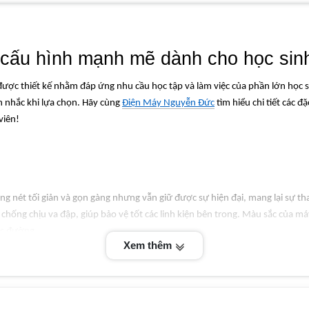
ẻ cấu hình mạnh mẽ dành cho học sin
ược thiết kế nhằm đáp ứng nhu cầu học tập và làm việc của phần lớn học s
n nhắc khi lựa chọn. Hãy cùng
Điện Máy Nguyễn Đức
tìm hiểu chi tiết các đ
viên!
ờng nét tối giản và gọn gàng nhưng vẫn giữ được sự hiện đại, mang lại sự t
g chống chịu va đập, giúp bảo vệ tốt các linh kiện bên trong. Màu sắc của 
ọc đường.
Xem thêm
ron 3520 không quá lớn cũng không quá nhỏ, vừa vặn và dễ dàng để học sinh
ễ dàng hơn, đặc biệt là cho học sinh cần mang máy đi học hay đến thư viện.