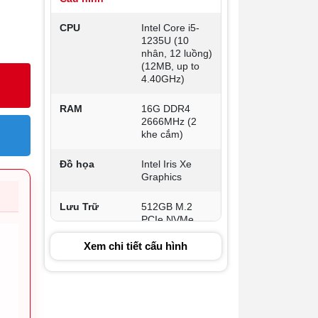
CPU
Intel Core i5-
1235U (10
nhân, 12 luồng)
(12MB, up to
4.40GHz)
RAM
16G DDR4
2666MHz (2
khe cắm)
Đồ họa
Intel Iris Xe
Graphics
Lưu Trữ
512GB M.2
PCIe NVMe
Xem chi tiết cấu hình
Màn hình
15.6" ( 1920 x
1080 ) Full HD
WVA 120Hz ,
không cảm ứng
, Màn hình
chống lóa , HD