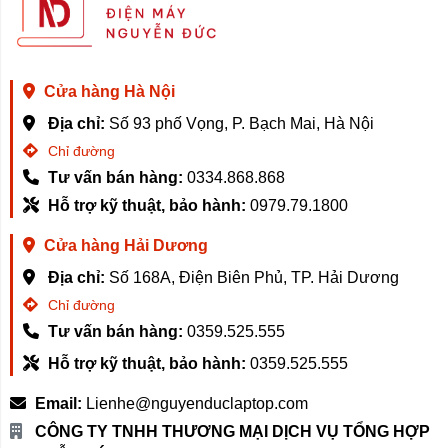
này giúp việc sắp xếp gọn gàng và tiện lợi hơn. Bề mặt
phủ màu trắng sang trọng, chống bám bẩn, chống trầy
xước và dễ lau chùi. Người dùng cũng có thể dán
sticker trang trí để tạo dấu ấn riêng cho gian bếp.
Cửa hàng Hà Nội
Không gian lưu trữ rộng rãi
Địa chỉ:
Số 93 phố Vọng, P. Bạch Mai, Hà Nội
Tủ lạnh Xiaomi Mijia 400L mang đến không gian lưu trữ
Chỉ đường
rộng rãi với bố cục khoa học, dung tích tổng 400L gồm:
Tư vấn bán hàng:
0334.868.868
Hỗ trợ kỹ thuật, bảo hành:
0979.79.1800
216L ngăn mát,
134L ngăn đông
Cửa hàng Hải Dương
50L ngăn linh hoạt.
Địa chỉ:
Số 168A, Điện Biên Phủ, TP. Hải Dương
Chỉ đường
Tư vấn bán hàng:
0359.525.555
Không gian lưu trữ rộng rãi
Hỗ trợ kỹ thuật, bảo hành:
0359.525.555
Thiết kế ngăn đông kiểu Pháp dạng “1+2” giúp sắp xếp
thực phẩm hợp lý: tầng trên là ngăn kéo lớn chứa được
Email:
Lienhe@nguyenduclaptop.com
thực phẩm cồng kềnh, tầng dưới gồm khay đông phẳng
CÔNG TY TNHH THƯƠNG MẠI DỊCH VỤ TỔNG HỢP
cho bánh pizza, bánh bao và một ngăn kéo lớn dành