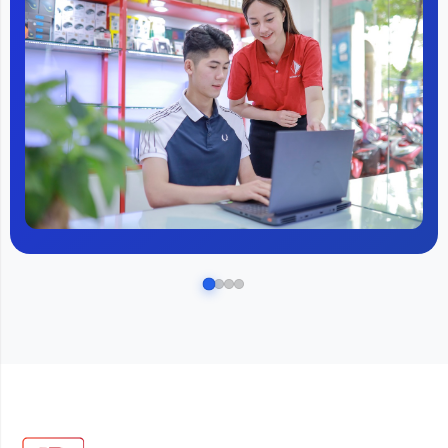
và tiện dụng tối đa cho căn bếp hiện đại.
Mặt trước tủ phẳng liền mạch
Thiết kế hiện đại
Tủ lạnh Xiaomi Mijia 400L không chỉ mạnh mẽ về hiệu
suất mà còn gây ấn tượng với nhiều chi tiết thiết kế
thông minh. Gioăng cửa tháo rời giúp vệ sinh dễ dàng,
hạn chế vi khuẩn tích tụ, giữ môi trường lưu trữ luôn
sạch sẽ.Trang bị màn hình LED cảm ứng nhạy, người
dùng dễ dàng theo dõi và tùy chỉnh chế độ làm lạnh.
Thiết kế hiện đại
Các kệ có thể thay đổi vị trí, tối ưu cho nhiều loại thực
phẩm, kể cả hộp lớn hay bánh kem nhiều tầng. Thiết kế