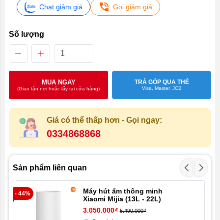
Chat giảm giá
Gọi giảm giá
Số lượng
MUA NGAY
TRẢ GÓP QUA THẺ
Visa, Master, JCB
(Giao tận nơi hoặc lấy tại cửa hàng)
Giá có thể thấp hơn - Gọi ngay:
0334868868
Sản phẩm liên quan
Máy hút ẩm thông minh
- 44%
- 1
Xiaomi Mijia (13L - 22L)
3.050.000₫
5.490.000₫