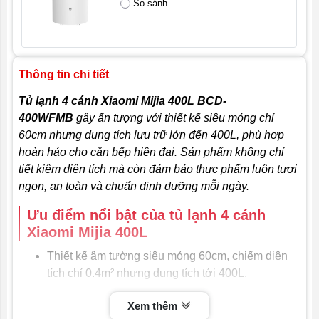
So sánh
Thông tin chi tiết
Tủ lạnh 4 cánh Xiaomi Mijia 400L BCD-
400WFMB
gây ấn tượng với thiết kế siêu mỏng chỉ
60cm nhưng dung tích lưu trữ lớn đến 400L, phù hợp
hoàn hảo cho căn bếp hiện đại. Sản phẩm không chỉ
tiết kiệm diện tích mà còn đảm bảo thực phẩm luôn tươi
ngon, an toàn và chuẩn dinh dưỡng mỗi ngày.
Ưu điểm nổi bật của tủ lạnh 4 cánh
Xiaomi Mijia 400L
Thiết kế âm tường siêu mỏng 60cm, chiếm diện
tích chỉ 0.4m² nhưng dung tích tới 400L.
14 ngăn lưu trữ khoa học, sắp xếp thực phẩm gọn
Xem thêm
gàng, dễ tìm và tiện lấy.