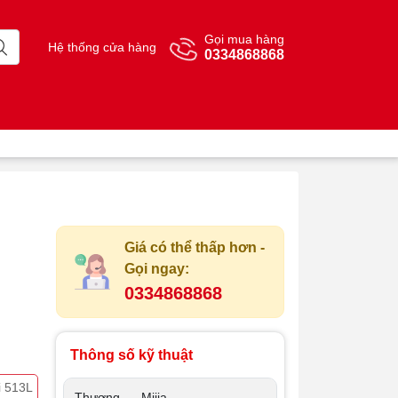
Gọi mua hàng
Hệ thống cửa hàng
0334868868
Giá có thể thấp hơn -
Gọi ngay:
0334868868
Thông số kỹ thuật
i 513L
Thương
Mijia