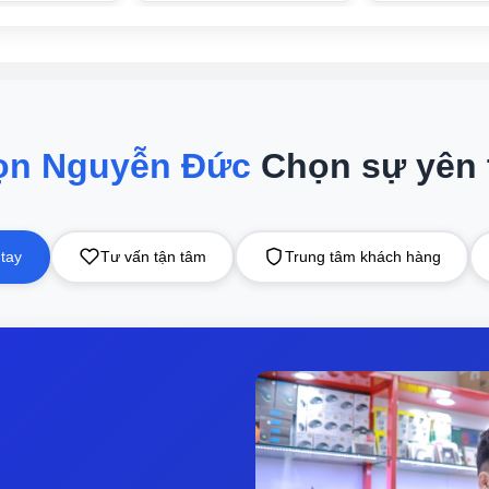
hông gian sống. So với tủ lạnh thông thường, sản phẩm này tiế
g khu vực có diện tích hẹp mà vẫn đảm bảo được dung lượng lư
ng lên đến 513 lít, đáp ứng nhu cầu lưu trữ thực phẩm cho cả g
ọn Nguyễn Đức
Chọn sự yên
m 29 lít không gian có thể điều chỉnh nhiệt độ (ngăn đông mềm).
p không gian rộng rãi cho việc đông lạnh thực phẩm.
ng biệt, tủ lạnh này đảm bảo thực phẩm luôn được bảo quản tư
 tay
Tư vấn tận tâm
Trung tâm khách hàng
ia 513L Pro được thiết kế thông minh với:
thể tháo rời, tạo thành 4 ngăn nhỏ, phù hợp cho việc lưu trữ t
hiết kế tối ưu với khay chứa, thuận tiện đặt chai nước và đồ 
i cùng bên trái có dung tích 29L, cho phép điều chỉnh nhiệt đ