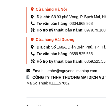
Tính năng điều chỉnh nhiệt độ thông minh 
và độ tươi ngon tối ưu.
Cửa hàng Hà Nội
Ngăn đông mềm Thông Minh 29L có thể điề
Địa chỉ:
Số 93 phố Vọng, P. Bạch Mai, H
Tư vấn bán hàng:
0334.868.868
Công Nghệ Bảo Quản Tươi Sống v
Hỗ trợ kỹ thuật, bảo hành:
0979.79.180
Tủ lạnh Mijia 513L Pro áp dụng công nghệ 
kiểm soát độ ẩm trong ngăn và đảm bảo ra
Cửa hàng Hải Dương
Theo thử nghiệm của Công ty TNHH Công 
Địa chỉ:
Số 168A, Điện Biên Phủ, TP. H
trong việc dưỡng ẩm lâu dài cho thực vật, 
Tư vấn bán hàng:
0359.525.555
Hỗ trợ kỹ thuật, bảo hành:
0359.525.55
Ion bạc kháng khuẩn và khử mùi
Tủ lạnh Mijia 513L Pro sử dụng công nghệ 
Email:
Lienhe@nguyenduclaptop.com
CÔNG TY TNHH THƯƠNG MẠI DỊCH VỤ
Kháng Khử Mùi Hiệu Quả:
Mô-đun i
Mã Số Thuế: 0111157662
trong lành và thực phẩm an toàn.
Khử Mùi Hải Sản:
Có thể loại bỏ tới
Kháng Vi Khuẩn Thực Phẩm Hư H
luôn tươi ngon.