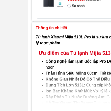
So sánh
Thông tin chi tiết
Tủ lạnh Xiaomi Mijia 513L Pro là sự lựa 
lý thực phẩm.
Ưu điểm của Tủ lạnh Mijia 513
Công nghệ làm lạnh độc lập Pro D
ngon.
Thân Hình Siêu Mỏng 60cm:
Tiết k
Không Gian Nhiệt Độ Có Thể Điều
Dung Tích Lớn 513L:
Cung cấp không
Ion Bạc Kháng Khử Mùi:
Với tỷ lệ 
Rây Phân Tử Nước Dưỡng Ẩm:
Giữ
Hỗ Trợ Xiaomi ThePaper:
Tích hợp 
kết nối.