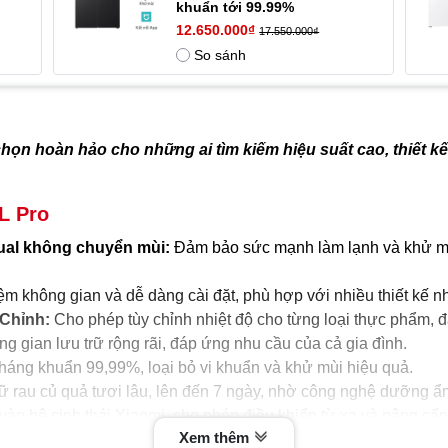
khuẩn tới 99.99%
12.650.000₫
17.550.000₫
So sánh
chọn hoàn hảo cho những ai tìm kiếm hiệu suất cao, thiết kế 
L Pro
ual không chuyển mùi:
Đảm bảo sức mạnh làm lạnh và khử mùi
iệm không gian và dễ dàng cài đặt, phù hợp với nhiều thiết kế n
 Chỉnh:
Cho phép tùy chỉnh nhiệt độ cho từng loại thực phẩm, 
 gian lưu trữ rộng rãi, đáp ứng nhu cầu của cả gia đình.
kháng khuẩn 99,99%, loại bỏ vi khuẩn và khử mùi hiệu quả.
 rau củ quả tươi lâu, lên đến 7 ngày, nhờ công nghệ dưỡng ẩm 
vào hệ sinh thái Xiaomi, cho phép điều khiển từ xa và nâng cấp
Xem thêm