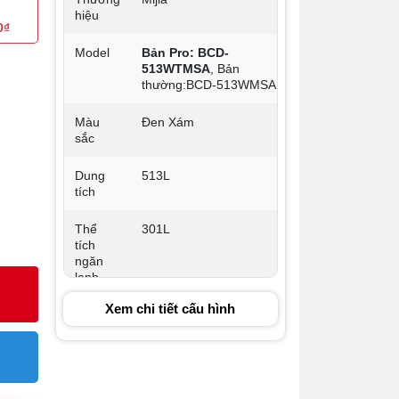
hiệu
0₫
Model
Bản Pro: BCD-
513WTMSA
, Bản
thường:BCD-513WMSA
Màu
Đen Xám
sắc
Dung
513L
tích
Thể
301L
tích
ngăn
lạnh
Xem chi tiết cấu hình
Thể
183L
tích
ngăn
đông