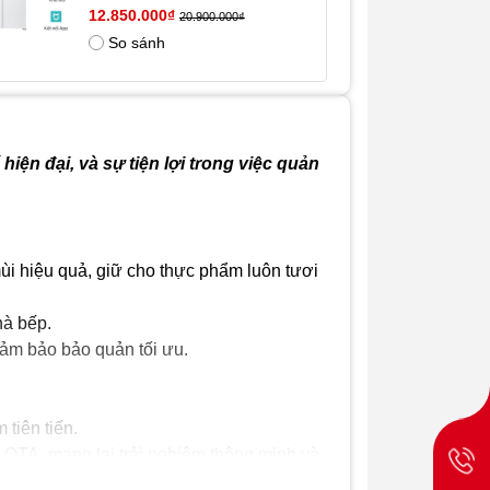
Trọng
88kg
12.850.000₫
20.900.000₫
lượng
So sánh
tịnh
Kích
852mm*600mm*1912mm
thước
tổng
thể
hiện đại, và sự tiện lợi trong việc quản
(rộng,
sâu,
cao)
Kích
925mm*680mm*2030mm
 hiệu quả, giữ cho thực phẩm luôn tươi
thước
đóng
gói
hà bếp.
(rộng,
đảm bảo bảo quản tối ưu.
sâu,
cao)
tiên tiến.
 OTA, mang lại trải nghiệm thông minh và