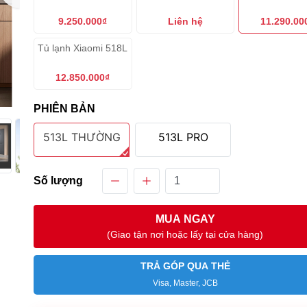
9.250.000₫
Liên hệ
11.290.00
Tủ lạnh Xiaomi 518L
12.850.000₫
PHIÊN BẢN
513L THƯỜNG
513L PRO
Số lượng
MUA NGAY
(Giao tận nơi hoặc lấy tại cửa hàng)
TRẢ GÓP QUA THẺ
Visa, Master, JCB