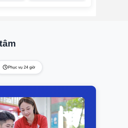
t kiệm không gian tới 21,5%, đồng nghĩa
Máy Tính Giá Đỡ 
Tính
u trữ thực phẩm như thường lệ.
ia đình. Nó bao gồm:
 tâm
ơi ngon và sắp xếp gọn gàng, đáp ứng nhu
Phục vụ 24 giờ
hực phẩm có kích thước khác nhau.
uống, đảm bảo bữa tiệc luôn đầy đủ mọi thứ
ộ theo nhu cầu, phù hợp bảo quản đồ tươi,