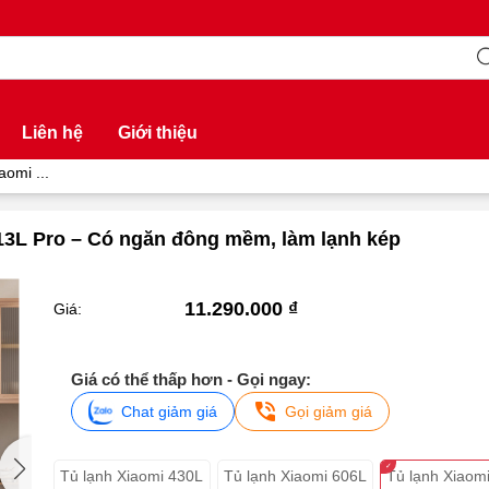
Liên hệ
Giới thiệu
aomi ...
513L Pro – Có ngăn đông mềm, làm lạnh kép
11.290.000 ₫
Giá:
Giá có thể thấp hơn - Gọi ngay:
Chat giảm giá
Gọi giảm giá
Tủ lạnh Xiaomi 430L
Tủ lạnh Xiaomi 606L
Tủ lạnh Xiaom