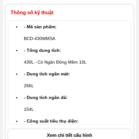
Thông số kỹ thuật
- Mã sản phẩm:
BCD-430WMSA
- Tổng dung tích:
430L - Có Ngăn Đông Mềm 10L
- Dung tích ngăn mát:
266L
- Dung tích ngăn đá:
154L
- Công suất tiêu thụ điện:
0.85kW . h/24h
Xem chi tiết cấu hình