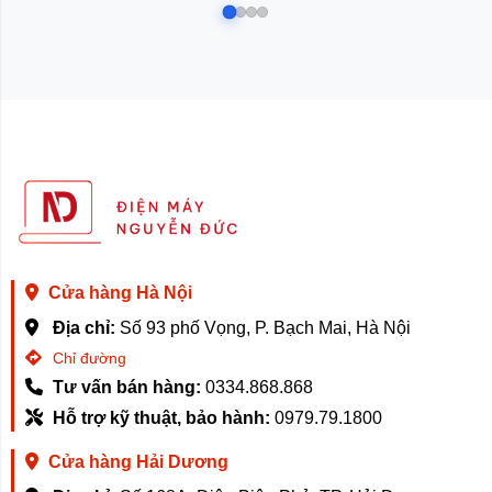
Cửa hàng Hà Nội
Địa chỉ:
Số 93 phố Vọng, P. Bạch Mai, Hà Nội
Chỉ đường
2. Kiểm soát nhiệt độ và giữ tươi được thức ăn đồ uống
Tư vấn bán hàng:
0334.868.868
lâu hơn
Hỗ trợ kỹ thuật, bảo hành:
0979.79.1800
Dung tích tủ lạnh lớn lên tới 430L , có các vùng riêng
cho các loại đồ ăn khác nhau, 17 phân vùng vị trí để đồ
Cửa hàng Hải Dương
ăn, mỗi phần có chức năng khác nhau