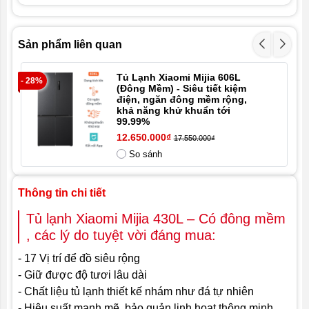
- Tiết kiệm điện năng cấp:
Cấp 1
Sản phẩm liên quan
- Kích thước tủ lạnh:
Tủ Lạnh Xiaomi Mijia 606L
- 28%
- 2
(Đông Mềm) - Siêu tiết kiệm
R x S x C: 794 x 688 x 1800 (mm)
điện, ngăn đông mềm rộng,
khả năng khử khuẩn tới
- Kích thước đóng hộp:
99.99%
12.650.000₫
17.550.000₫
R x S x C: 857 x 728 x 1895 (mm)
So sánh
- Khối lượng:
Thông tin chi tiết
- Độ ồn:
Tủ lạnh Xiaomi Mijia 430L – Có đông mềm
36dB
, các lý do tuyệt vời đáng mua:
- Khả năng làm mát:
- 17 Vị trí để đồ siêu rộng
- Giữ được độ tươi lâu dài
- Khả năng làm đá:
- Chất liệu tủ lạnh thiết kế nhám như đá tự nhiên
7.5Kg/12h
- Hiệu suất mạnh mẽ, bảo quản linh hoạt thông minh