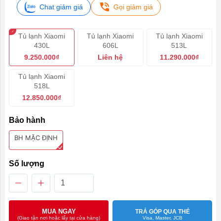
Chat giảm giá
Gọi giảm giá
Tủ lạnh Xiaomi
Tủ lạnh Xiaomi
Tủ lạnh Xiaomi
430L
606L
513L
9.250.000₫
Liên hệ
11.290.000₫
Tủ lạnh Xiaomi
518L
12.850.000₫
Bảo hành
BH MẶC ĐỊNH
Số lượng
MUA NGAY
TRẢ GÓP QUA THẺ
Visa, Master, JCB
(Giao tận nơi hoặc lấy tại cửa hàng)