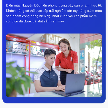
Điện máy Nguyễn Đức tiên phong trưng bày sản phẩm thực tế.
Bảng điều khiển cảm ứng LED tiện lợi
Khách hàng có thể trực tiếp trải nghiệm tận tay hàng trăm mẫu
sản phẩm công nghệ hiện đại nhất cùng với các phần mềm,
Cửa tủ lạnh được trang bị bảng điều khiển cảm
công cụ đã được cài đặt sẵn trên máy.
ứng LED với các nút điều khiển đơn giản. Ba chế
độ làm mát có sẵn: Thông minh, Làm mát nhanh
và Làm đông nhanh cho bạn tùy ý lựa chọn theo
nhu cầu.
Tủ lạnh có hệ thống đèn LED trên cao với ánh
sáng dịu nhẹ, không gây chói mắt giúp bạn dễ
dàng sử dụng tủ vào ban đêm.Đèn LED trong tủ
gắn trên cùng, ánh sáng dịu và không chói, mở ra
lấy đồ vào ban đêm thuận tiện dễ dàng