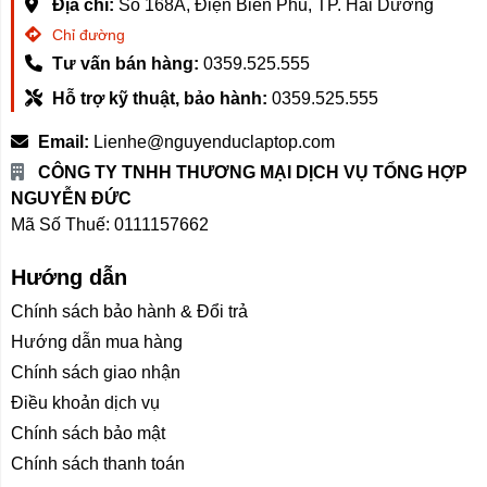
Địa chỉ:
Số 168A, Điện Biên Phủ, TP. Hải Dương
- Ngăn mát : 266L
Chỉ đường
- Ngăn đông: 154L
- Ngăn đông mềm: 10L
Tư vấn bán hàng:
0359.525.555
Ngăn đông mềm có thể thay đổi nhiệt độ linh hoạt, thay
Hỗ trợ kỹ thuật, bảo hành:
0359.525.555
đổi độc lập so với ngăn mát, các bạn có thể để các đồ
như thịt cá tươi sống, bảo quản 2-3 ngày mang ra sử
Email:
Lienhe@nguyenduclaptop.com
dụng luôn mà không lo bị hỏng hay phải mất nhiều thời
CÔNG TY TNHH THƯƠNG MẠI DỊCH VỤ TỔNG HỢP
gian giã đông.
NGUYỄN ĐỨC
Mã Số Thuế: 0111157662
Hướng dẫn
Chính sách bảo hành & Đổi trả
Khả năng làm mát mạnh mẽ, giữ độ tươi hiệu quả
Hướng dẫn mua hàng
Tủ lạnh Xiaomi MIJIA 430L có khả năng làm lạnh mạnh
Chính sách giao nhận
mẽ, có thể cấp đông 7,5kg thực phẩm trong vòng 12
Điều khoản dịch vụ
giờ. Tủ sử dụng hệ thống cung cấp không khí ba chiều
Chính sách bảo mật
để đảm bảo thực phẩm của bạn luôn tươi ngon
Chính sách thanh toán