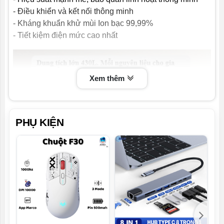
- Điều khiển và kết nối thông minh
- Wifi kết nối App:
- Kháng khuẩn khử mùi Ion bạc 99,99%
Có
- Tiết kiệm điện mức cao nhất
Xem thêm
PHỤ KIỆN